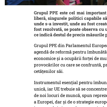
Grupul PPE este cel mai important s
liberă, singurele politici capabile 
unde s-a investit, unde au fost cre
fost rezolvată, se poate observa cu 
ce indică destul de precis măsurile p
Grupul PPE din Parlamentul Europea
agendă de reformă pentru îmbunătățir
economice și a ocupării forței de mun
provocărilor cu care se confruntă, p
cetățenilor săi.
Instrumentul esențial pentru îmbunăt
unică, iar UE trebuie să se concentre
de noi locuri de muncă, spun repreze
a Europei, dar și de o strategie euro