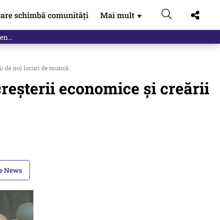
are schimbă comunități
Mai mult
▼
eac
ii de noi locuri de muncă
reșterii economice și creării
le News