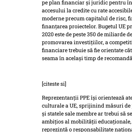
pe plan financiar și juridic pentru î
accesului la credite cu rate accesibi
moderne precum capitalul de risc, fi
finanțarea proiectelor. Bugetul UE pr
2020 este de peste 350 de miliarde d
promovarea investițiilor, a competitiv
financiare trebuie să fie orientate c
seama în același timp de recomandăril
[citeste si]
Reprezentanții PPE își orientează at
culturale a UE, sprijinind măsuri de 
și statele sale membre ar trebui să s
ambițios al mobilității educaționale
reprezintă o responsabilitate nați