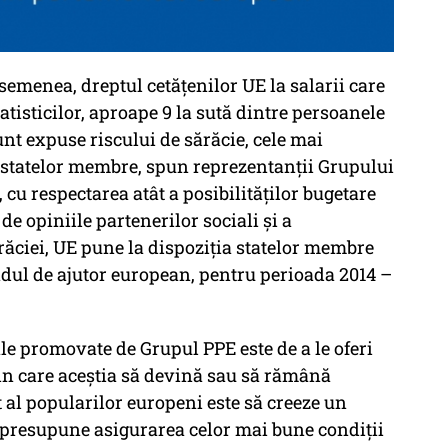
semenea, dreptul cetățenilor UE la salarii care
statisticilor, aproape 9 la sută dintre persoanele
t expuse riscului de sărăcie, cele mai
l statelor membre, spun reprezentanții Grupului
 cu respectarea atât a posibilităților bugetare
 de opiniile partenerilor sociali și a
răciei, UE pune la dispoziția statelor membre
ndul de ajutor european, pentru perioada 2014 –
iale promovate de Grupul PPE este de a le oferi
in care aceştia să devină sau să rămână
al popularilor europeni este să creeze un
 presupune asigurarea celor mai bune condiții