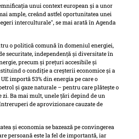
emnificația unui context european și a unor
ai ample, creând astfel oportunitatea unei
țelegeri interculturale", se mai arată în Agenda
ntru o politică comună în domeniul energiei,
de securitate, independență și diversitate în
ergie, precum și prețuri accesibile și
stituind o condiție a creșterii economice și a
, UE importă 53% din energia pe care o
trol și gaze naturale – pentru care plătește o
e zi. Ba mai mult, unele țări depind de un
a întreruperi de aprovizionare cauzate de
tatea şi economia se bazează pe convingerea
e persoană este la fel de importantă, iar