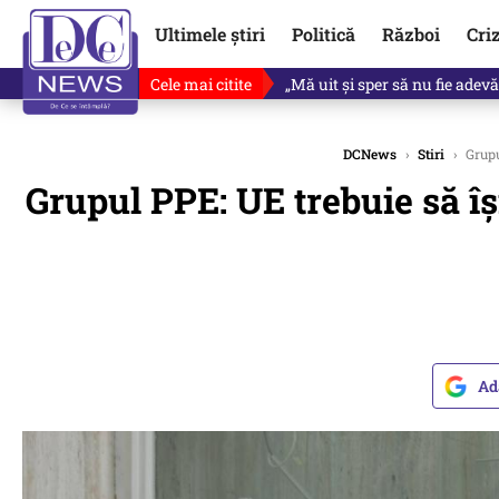
Ultimele știri
Politică
Război
Cri
Cele mai citite
Singurul lucru care l-ar putea 
DCNews
›
Stiri
›
Grupu
Grupul PPE: UE trebuie să îș
Ad