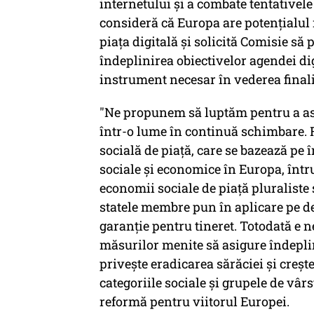
internetului și a combate tentativele 
consideră că Europa are potențialul
piața digitală și solicită Comisie să
îndeplinirea obiectivelor agendei digi
instrument necesar în vederea finaliz
"Ne propunem să luptăm pentru a as
într-o lume în continuă schimbare. 
socială de piață, care se bazează pe î
sociale și economice în Europa, într
economii sociale de piață pluraliste 
statele membre pun în aplicare pe de
garanție pentru tineret. Totodată e n
măsurilor menite să asigure îndeplin
privește eradicarea sărăciei și creșt
categoriile sociale și grupele de vâr
reformă pentru viitorul Europei.