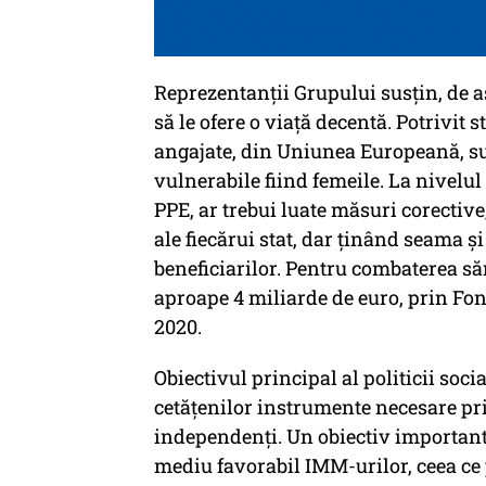
Reprezentanții Grupului susțin, de a
să le ofere o viață decentă. Potrivit 
angajate, din Uniunea Europeană, sun
vulnerabile fiind femeile. La nivelu
PPE, ar trebui luate măsuri corective,
ale fiecărui stat, dar ținând seama și
beneficiarilor. Pentru combaterea să
aproape 4 miliarde de euro, prin Fo
2020.
Obiectivul principal al politicii soc
cetăţenilor instrumente necesare pr
independenţi. Un obiectiv important 
mediu favorabil IMM-urilor, ceea ce