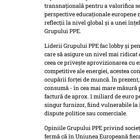
transnațională pentru a valorifica s
perspective educaționale europene m
reflecții la nivel global și a unei în
Grupului PPE.
Liderii Grupului PPE fac lobby și pe
care să asigure un nivel mai ridicat 
ceea ce privește aprovizionarea cu en
competitive ale energiei, acestea con
ocupării forței de muncă. În prezent
consumă - în cea mai mare măsură pe
factură de aprox. 1 miliard de euro p
singur furnizor, fiind vulnerabile l
dispute politice sau comerciale.
Opiniile Grupului PPE privind socie
fermă că în Uniunea Europeană fiecar