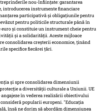
ntreprinderile nou-înființate: garantarea
le, introducerea instrumente financiare
nanțarea participativă și obligațiunile pentru
evăzut pentru politicile structurale până în
e euro și constituie un instrument cheie pentru
ității și a solidarității. Aceste mijloace
ătre consolidarea creșterii economice, ținând
e specifice fiecărei țări.
enția și spre consolidarea dimensiunii
protecție a diversității culturale a Uniunii. UE
e angajeze în vederea realizării obiectivului
, consideră popularii europeni. "Educația
onală, însă ne dorim să abordăm dimensiunea