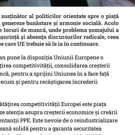
usținător al politicilor orientate spre o piață
să genereze bunăstare și armonie socială. Acolo
ate locuri de muncă, unde problema șomajului a
ușurință și absența discursurilor radicale, ceea
e care UE trebuie să le ia în continuare.
n pune la dispoziția Uniunii Europene o
ea competitivității, consolidarea creșterii
că, pentru a sprijini Uniunea în a face față
recum și pentru recâștigarea încrederii
ățirea competitivității Europei este piața
ze atenția asupra creșterii economice și creării
ntanții PPE. Este nevoie de o reindustrializare
peană solidă pentru a garanta securitatea