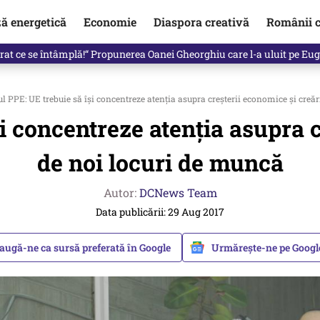
ză energetică
Economie
Diaspora creativă
Românii c
clinti pe Ilie Bolojan de la Palatul Victoria. Verdictul lui Bogdan Chiri
l PPE: UE trebuie să își concentreze atenția asupra creșterii economice și creăr
i concentreze atenția asupra c
de noi locuri de muncă
Autor:
DCNews Team
Data publicării: 29 Aug 2017
augă-ne ca sursă preferată în Google
Urmărește-ne pe Goog