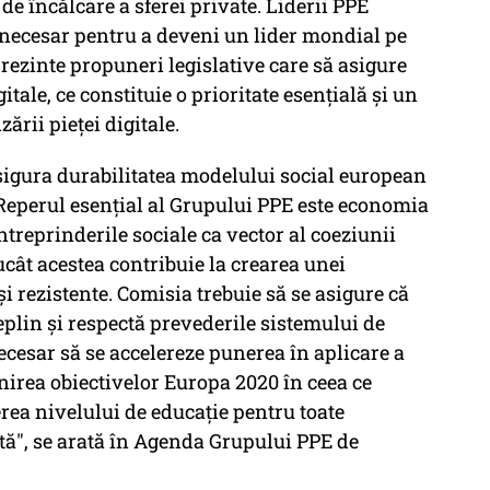
de încălcare a sferei private. Liderii PPE
 necesar pentru a deveni un lider mondial pe
 prezinte propuneri legislative care să asigure
tale, ce constituie o prioritate esențială și un
ării pieței digitale.
igura durabilitatea modelului social european
Reperul esențial al Grupului PPE este economia
ntreprinderile sociale ca vector al coeziunii
ucât acestea contribuie la crearea unei
și rezistente. Comisia trebuie să se asigure că
plin și respectă prevederile sistemului de
ecesar să se accelereze punerea în aplicare a
irea obiectivelor Europa 2020 în ceea ce
erea nivelului de educație pentru toate
stă", se arată în Agenda Grupului PPE de