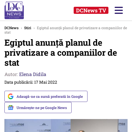
DCNews TV
DCNews
›
Stiri
›
Egiptul anunță planul de privatizare a companiilor de
stat
Egiptul anunță planul de
privatizare a companiilor de
stat
Autor:
Elena Didila
Data publicării: 17 Mai 2022
Adaugă-ne ca sursă preferată în Google
Urmărește-ne pe Google News