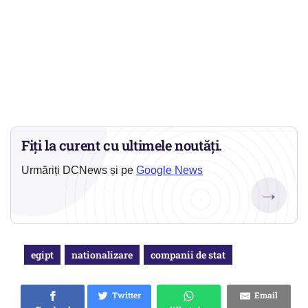
Fiți la curent cu ultimele noutăți.
Urmăriți DCNews și pe
Google News
→
egipt
nationalizare
companii de stat
Twitter
Email