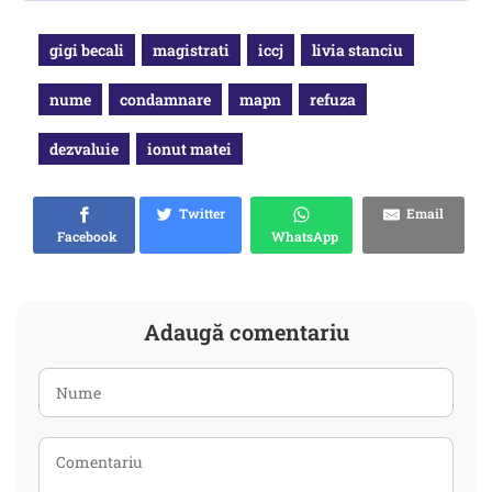
gigi becali
magistrati
iccj
livia stanciu
nume
condamnare
mapn
refuza
dezvaluie
ionut matei
Twitter
Email
Facebook
WhatsApp
Adaugă comentariu