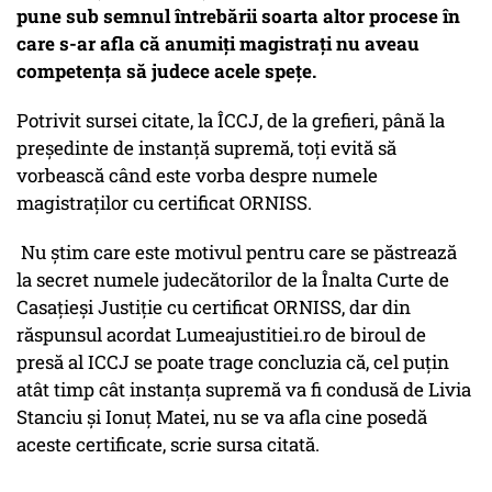
pune sub semnul întrebării soarta altor procese în
care s-ar afla că anumiți magistrați nu aveau
competența să judece acele spețe.
Potrivit sursei citate, la ÎCCJ, de la grefieri, până la
președinte de instanță supremă, toți evită să
vorbească când este vorba despre numele
magistraților cu certificat ORNISS.
Nu știm care este motivul pentru care se păstrează
la secret numele judecătorilor de la Înalta Curte de
Casațieși Justiție cu certificat ORNISS, dar din
răspunsul acordat Lumeajustitiei.ro de biroul de
presă al ICCJ se poate trage concluzia că, cel puțin
atât timp cât instanța supremă va fi condusă de Livia
Stanciu și Ionuț Matei, nu se va afla cine posedă
aceste certificate, scrie sursa citată.