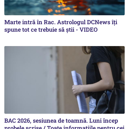
Marte intră în Rac. Astrologul DCNews îți
spune tot ce trebuie să știi - VIDEO
BAC 2026, sesiunea de toamnă. Luni încep
probele scrise / Toate informațiile pentru cei