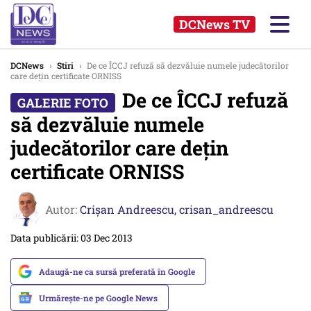
DCNews TV
DCNews
›
Stiri
›
De ce ÎCCJ refuză să dezvăluie numele judecătorilor
care dețin certificate ORNISS
De ce ÎCCJ refuză
să dezvăluie numele
judecătorilor care dețin
certificate ORNISS
Autor:
Crişan Andreescu,
crisan_andreescu
Data publicării: 03 Dec 2013
Adaugă-ne ca sursă preferată în Google
Urmărește-ne pe Google News