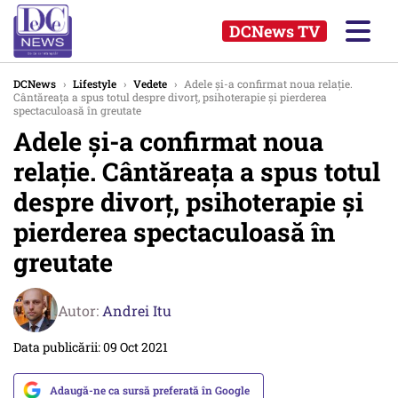
DCNews TV
DCNews
›
Lifestyle
›
Vedete
›
Adele și-a confirmat noua relație.
Cântăreața a spus totul despre divorț, psihoterapie şi pierderea
spectaculoasă în greutate
Adele și-a confirmat noua
relație. Cântăreața a spus totul
despre divorț, psihoterapie şi
pierderea spectaculoasă în
greutate
Autor:
Andrei Itu
Data publicării: 09 Oct 2021
Adaugă-ne ca sursă preferată în Google