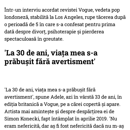
Într-un interviu acordat revistei Vogue, vedeta pop
londoneză, stabilită la Los Angeles, rupe tăcerea după
o perioadă de 5 în care s-a confesat pentru prima
dată despre divorţ, psihoterapie şi pierderea
spectaculoasă în greutate.
'La 30 de ani, viaţa mea s-a
prăbuşit fără avertisment'
'La 30 de ani, viaţa mea s-a prăbuşit fără
avertisment', spune Adele, azi în vârstă 33 de ani, în
ediţia britanică a Vogue, pe a cărei copertă şi apare.
Artista mai amintește și despre despărţirea ei de
Simon Konecki, fapt întâmplat în aprilie 2019. 'Nu
eram nefericită, dar aş fi fost nefericită dacă nu m-aş