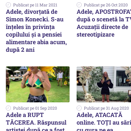
Publicat pe 11 Mar 2021
Publicat pe 26 Oct 2020
Adele, divorțată de
Adele, APOSTROF
Simon Konecki. S-au
după o scenetă la T
înțeles în privința
Acuzații directe de
copilului și a pensiei
stereotipizare
alimentare abia acum,
după 2 ani
Publicat pe 01 Sep 2020
Publicat pe 31 Aug 2020
Adele a RUPT
Adele, ATACATĂ
TĂCEREA. Răspunsul
online. TOȚI au sări
artistei după ce a fost
cu gura pe ea