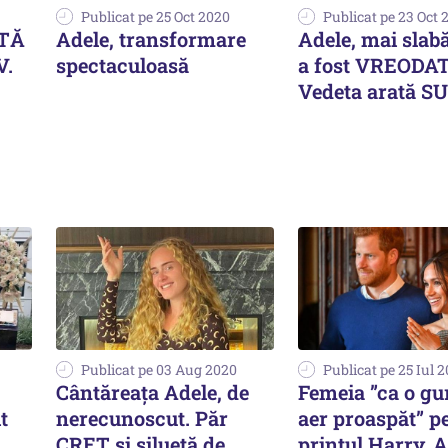
Publicat pe 25 Oct 2020
Publicat pe 23 Oct 
ATĂ
Adele, transformare
Adele, mai slab
V.
spectaculoasă
a fost VREODA
Vedeta arată S
Publicat pe 03 Aug 2020
Publicat pe 25 Iul 
Cântăreața Adele, de
Femeia ”ca o gu
t
nerecunoscut. Păr
aer proaspăt” p
CREȚ și siluetă de
prințul Harry. A