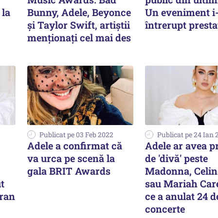
 la
Bunny, Adele, Beyonce
Un eveniment i
și Taylor Swift, artiștii
întrerupt presta
menționați cel mai des
Publicat pe 03 Feb 2022
Publicat pe 24 Ian 
Adele a confirmat că
Adele ar avea pr
va urca pe scenă la
de 'divă' peste
gala BRIT Awards
Madonna, Celin
t
sau Mariah Care
eran
ce a anulat 24 d
concerte