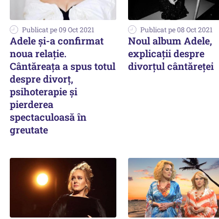
Publicat pe 09 Oct 2021
Publicat pe 08 Oct 2021
Adele și-a confirmat
Noul album Adele,
noua relație.
explicaţii despre
Cântăreața a spus totul
divorţul cântăreţei
despre divorț,
psihoterapie şi
pierderea
spectaculoasă în
greutate