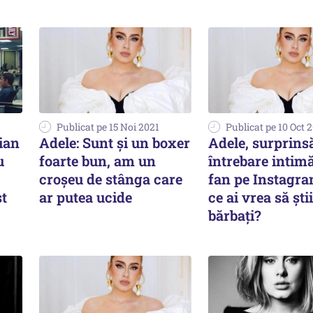
Publicat pe 15 Noi 2021
Publicat pe 10 Oct 
lian
Adele: Sunt şi un boxer
Adele, surprins
u
foarte bun, am un
întrebare intim
croşeu de stânga care
fan pe Instagra
st
ar putea ucide
ce ai vrea să ști
bărbați?