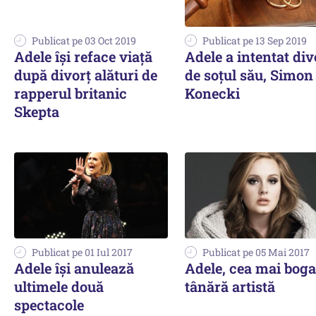
Publicat pe 03 Oct 2019
Publicat pe 13 Sep 2019
Adele îşi reface viaţă
Adele a intentat div
după divorţ alături de
de soţul său, Simon
rapperul britanic
Konecki
Skepta
Publicat pe 01 Iul 2017
Publicat pe 05 Mai 2017
Adele își anulează
Adele, cea mai boga
ultimele două
tânără artistă
spectacole