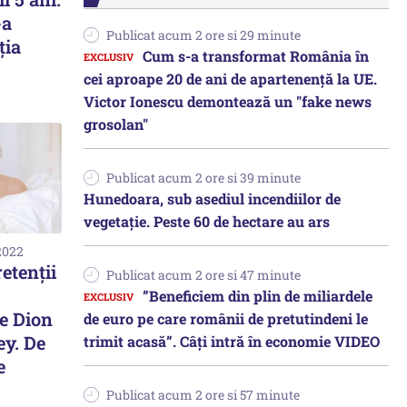
-a
Publicat acum 2 ore si 29 minute
ţia
Cum s-a transformat România în
cei aproape 20 de ani de apartenență la UE.
Victor Ionescu demontează un "fake news
grosolan"
Publicat acum 2 ore si 39 minute
Hunedoara, sub asediul incendiilor de
vegetație. Peste 60 de hectare au ars
2022
etenții
Publicat acum 2 ore si 47 minute
”Beneficiem din plin de miliardele
e Dion
de euro pe care românii de pretutindeni le
y. De
trimit acasă”. Câți intră în economie VIDEO
e
Publicat acum 2 ore si 57 minute