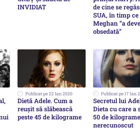
INVIDIAT
de cine se regăs
SUA, în timp ce
Meghan ”a deve
obsedată”
Publicat pe 22 Ian 2020
Publicat pe 17 Ian 
al,
Dietă Adele. Cum a
Secretul lui Ade
reuşit să slăbească
Dieta cu care a s
nui
peste 45 de kilograme
50 de kilograme
nerecunoscut