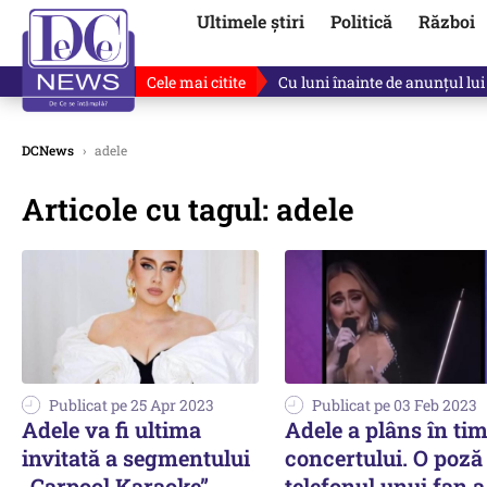
Ultimele știri
Politică
Război
Cele mai citite
Cu luni înainte de anunțul lui
DCNews
›
adele
Articole cu tagul: adele
Publicat pe 25 Apr 2023
Publicat pe 03 Feb 2023
Adele va fi ultima
Adele a plâns în ti
invitată a segmentului
concertului. O poză
„Carpool Karaoke”,
telefonul unui fan a