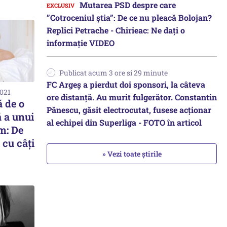
Mutarea PSD despre care
”Cotroceniul știa”: De ce nu pleacă Bolojan?
Replici Petrache - Chirieac: Ne dați o
informație VIDEO
Publicat acum 3 ore si 29 minute
FC Argeș a pierdut doi sponsori, la câteva
2021
ore distanță. Au murit fulgerător. Constantin
ă de o
Pănescu, găsit electrocutat, fusese acționar
ă a unui
al echipei din Superliga - FOTO în articol
m: De
i cu câți
» Vezi toate știrile