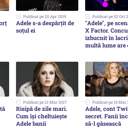
Publicat pe 20 Apr 2019
Publicat pe 02 Oct 
orţ
Adele s-a despărțit de
"Adele", pe scen
soțul ei
X Factor. Concu
izbucnit în lacr
multă lume are 
Publicat pe 21 Mar 2017
Publicat pe 15 Mar
tă
Risipă de zile mari.
Adele, cont Twi
Cum își cheltuiește
secret. Fanii în
Adele banii
să-l găsească