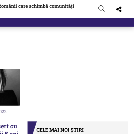
Românii care schimbă comunități
2022
t
ert cu
CELE MAI NOI ȘTIRI
i 5 ani.