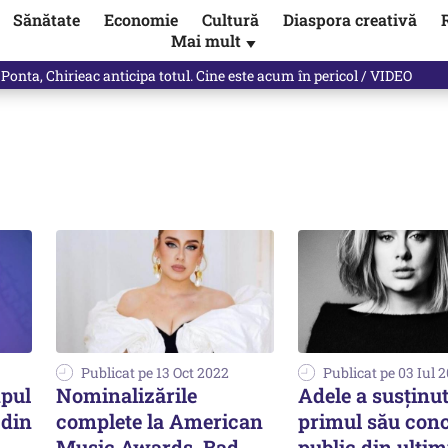
Sănătate
Economie
Cultură
Diaspora creativă
Mai mult
▼
 Ponta, Chirieac anticipa totul. Cine este acum în pericol / VIDEO
Publicat pe 13 Oct 2022
Publicat pe 03 Iul 
mpul
Nominalizările
Adele a susţinu
 din
complete la American
primul său conc
Music Awards. Bad
public din ultimi