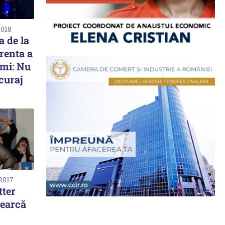
2018
a de la
renta a
imi: Nu
curaj
 2017
tter
cearcă