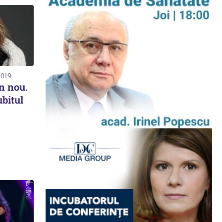
2019
n nou.
ubitul