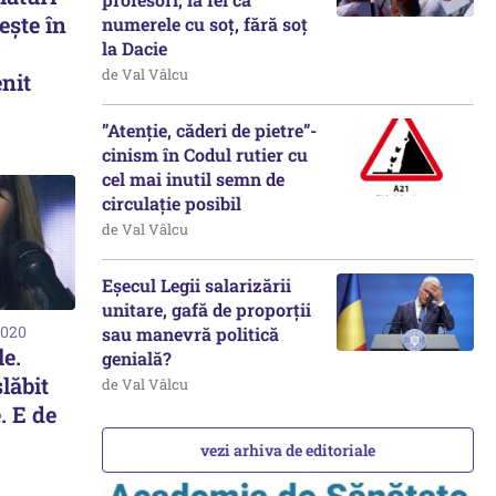
ește în
numerele cu soț, fără soț
la Dacie
de Val Vâlcu
nit
”Atenție, căderi de pietre”-
cinism în Codul rutier cu
cel mai inutil semn de
circulație posibil
de Val Vâlcu
Eșecul Legii salarizării
unitare, gafă de proporții
2020
sau manevră politică
le.
genială?
lăbit
de Val Vâlcu
. E de
vezi arhiva de editoriale