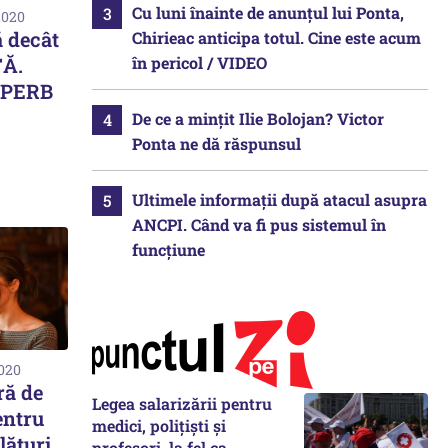
Cu luni înainte de anunțul lui Ponta,
2020
ă decât
Chirieac anticipa totul. Cine este acum
în pericol / VIDEO
TĂ.
UPERB
De ce a mințit Ilie Bolojan? Victor
Ponta ne dă răspunsul
Ultimele informații după atacul asupra
ANCPI. Când va fi pus sistemul în
funcțiune
2020
ră de
Legea salarizării pentru
entru
medici, polițiști și
lături
profesori, la fel ca