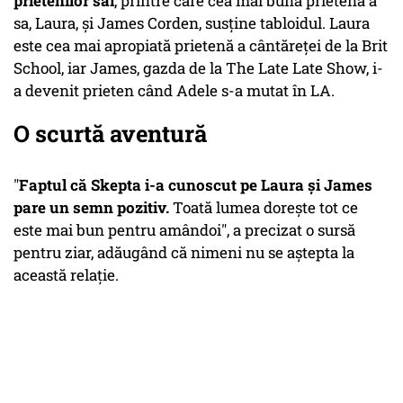
prietenilor săi
, printre care cea mai bună prietenă a
sa, Laura, şi James Corden, susţine tabloidul. Laura
este cea mai apropiată prietenă a cântăreţei de la Brit
School, iar James, gazda de la The Late Late Show, i-
a devenit prieten când Adele s-a mutat în LA.
O scurtă aventură
"
Faptul că Skepta i-a cunoscut pe Laura şi James
pare un semn pozitiv.
Toată lumea doreşte tot ce
este mai bun pentru amândoi", a precizat o sursă
pentru ziar, adăugând că nimeni nu se aştepta la
această relaţie.