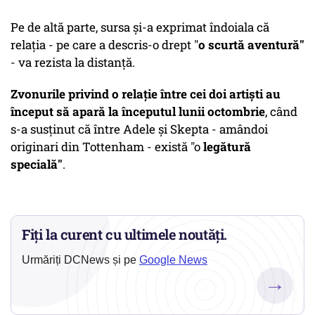
Pe de altă parte, sursa şi-a exprimat îndoiala că
relaţia - pe care a descris-o drept "
o scurtă aventură"
- va rezista la distanţă.
Zvonurile privind o relaţie între cei doi artişti au
început să apară la începutul lunii octombrie
, când
s-a susţinut că între Adele şi Skepta - amândoi
originari din Tottenham - există "o
legătură
specială"
.
Fiți la curent cu ultimele noutăți.
Urmăriți DCNews și pe
Google News
→