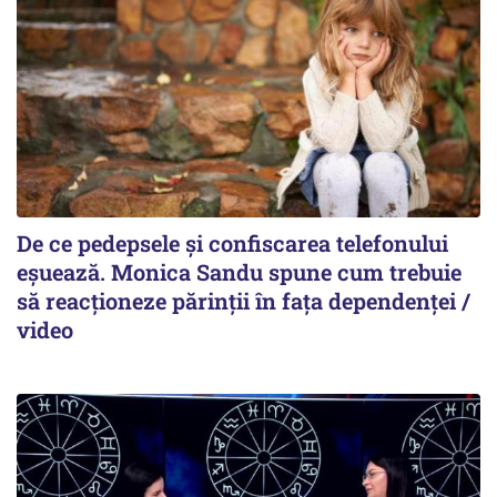
De ce pedepsele și confiscarea telefonului
eșuează. Monica Sandu spune cum trebuie
să reacționeze părinții în fața dependenței /
video