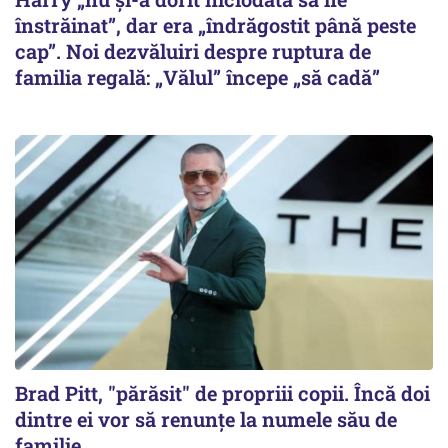
înstrăinat”, dar era „îndrăgostit până peste
cap”. Noi dezvăluiri despre ruptura de
familia regală: „Vălul” începe „să cadă”
Brad Pitt, "părăsit" de propriii copii. Încă doi
dintre ei vor să renunțe la numele său de
familie