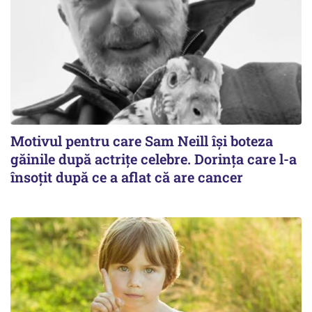
Motivul pentru care Sam Neill își boteza
găinile după actrițe celebre. Dorința care l-a
însoțit după ce a aflat că are cancer