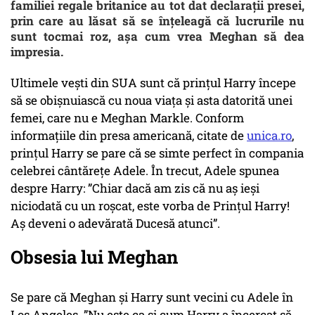
familiei regale britanice au tot dat declarații presei,
prin care au lăsat să se înțeleagă că lucrurile nu
sunt tocmai roz, așa cum vrea Meghan să dea
impresia.
Ultimele vești din SUA sunt că prințul Harry începe
să se obișnuiască cu noua viața și asta datorită unei
femei, care nu e Meghan Markle. Conform
informațiile din presa americană, citate de
unica.ro
,
prințul Harry se pare că se simte perfect în compania
celebrei cântărețe Adele. În trecut, Adele spunea
despre Harry: ”Chiar dacă am zis că nu aș ieși
niciodată cu un roșcat, este vorba de Prințul Harry!
Aș deveni o adevărată Ducesă atunci”.
Obsesia lui Meghan
Se pare că Meghan și Harry sunt vecini cu Adele în
Los Angeles. ”Nu este ca și cum Harry a încercat să