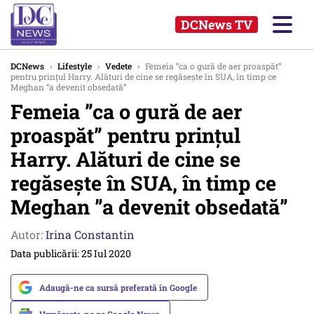
DCNews TV
DCNews
›
Lifestyle
›
Vedete
›
Femeia ”ca o gură de aer proaspăt”
pentru prințul Harry. Alături de cine se regăsește în SUA, în timp ce
Meghan ”a devenit obsedată”
Femeia ”ca o gură de aer
proaspăt” pentru prințul
Harry. Alături de cine se
regăsește în SUA, în timp ce
Meghan ”a devenit obsedată”
Autor:
Irina Constantin
Data publicării: 25 Iul 2020
Adaugă-ne ca sursă preferată în Google