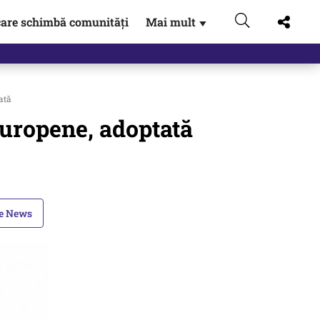
are schimbă comunități
Mai mult
▼
ată
 Europene, adoptată
le News