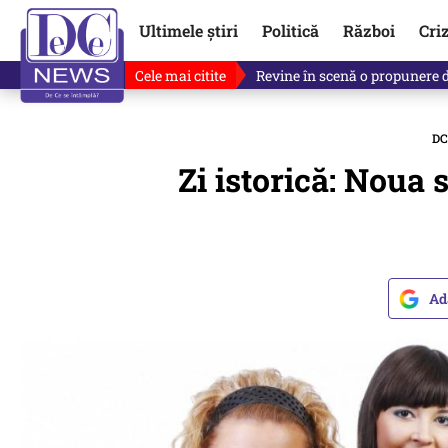
Ultimele știri
Politică
Război
Cri
Cele mai citite
Revine în scenă o propunere 
DC
Zi istorică: Noua 
Ad