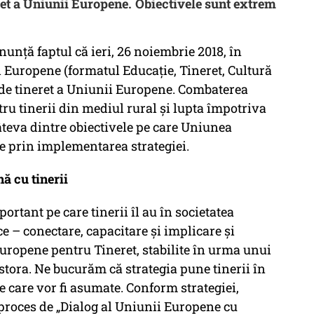
ret a Uniunii Europene. Obiectivele sunt extrem
unță faptul că ieri, 26 noiembrie 2018, în
 Europene (formatul Educație, Tineret, Cultură
e de tineret a Uniunii Europene. Combaterea
tru tinerii din mediul rural și lupta împotriva
teva dintre obiectivele pe care Uniunea
e prin implementarea strategiei.
nă cu tinerii
ortant pe care tinerii îl au în societatea
ce – conectare, capacitare și implicare și
Europene pentru Tineret, stabilite în urma unui
tora. Ne bucurăm că strategia pune tinerii în
e care vor fi asumate. Conform strategiei,
 proces de „Dialog al Uniunii Europene cu