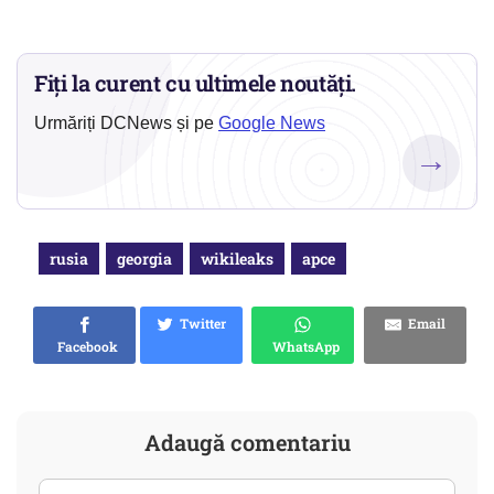
Fiți la curent cu ultimele noutăți.
Urmăriți DCNews și pe
Google News
→
rusia
georgia
wikileaks
apce
Twitter
Email
Facebook
WhatsApp
Adaugă comentariu