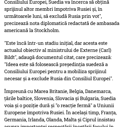
Consiliului Europei, Suedia va încerca să obţină
sprijinul altor membri împotriva Rusiei şi, în
următoarele luni, să excludă Rusia prin vot",
precizează nota diplomatică redactată de ambasada
americană la Stockholm.
"Este încă într-un stadiu iniţial, dar acesta este
actualul obiectiv al ministrului de Externe (Carl)
Bildt", adaugă documentul citat, care precizează:
"Ideea este să folosească preşedinţia suedeză a
Consiliului Europei pentru a mobiliza sprijinul
necesar şi a exclude Rusia din Consiliul Europei".
Împreună cu Marea Britanie, Belgia, Danemarca,
ţările baltice, Slovenia, Slovacia şi Bulgaria, Suedia
voia şi o poziţie dură şi "o reacţie fermă" a Uniunii
Europene împotriva Rusiei. În acelaşi timp, Franţa,
Germania, Irlanda, Olanda, Malta şi Ciprul insistau
asupra importanţei respectării încetării focului în