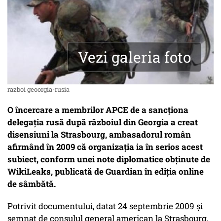
Vezi galeria foto
razboi geoorgia-rusia
O încercare a membrilor APCE de a sancţiona
delegaţia rusă după războiul din Georgia a creat
disensiuni la Strasbourg, ambasadorul român
afirmând în 2009 că organizaţia ia în serios acest
subiect, conform unei note diplomatice obţinute de
WikiLeaks, publicată de Guardian în ediţia online
de sâmbătă.
Potrivit documentului, datat 24 septembrie 2009 şi
semnat de consulul general american la Strasbourg,