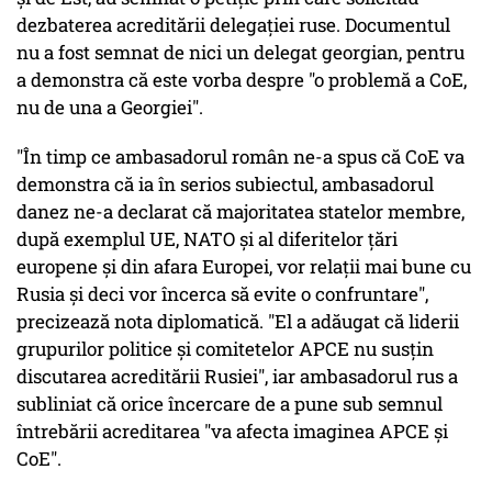
dezbaterea acreditării delegaţiei ruse. Documentul
nu a fost semnat de nici un delegat georgian, pentru
a demonstra că este vorba despre "o problemă a CoE,
nu de una a Georgiei".
"În timp ce ambasadorul român ne-a spus că CoE va
demonstra că ia în serios subiectul, ambasadorul
danez ne-a declarat că majoritatea statelor membre,
după exemplul UE, NATO şi al diferitelor ţări
europene şi din afara Europei, vor relaţii mai bune cu
Rusia şi deci vor încerca să evite o confruntare",
precizează nota diplomatică. "El a adăugat că liderii
grupurilor politice şi comitetelor APCE nu susţin
discutarea acreditării Rusiei", iar ambasadorul rus a
subliniat că orice încercare de a pune sub semnul
întrebării acreditarea "va afecta imaginea APCE şi
CoE".