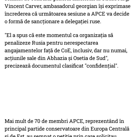
Vincent Carver, ambasadorul georgian îşi exprimase
încrederea că următoarea sesiune a APCE va decide
o formă de sancţionare a delegaţiei ruse.
"El a spus că este momentul ca organizaţia să
penalizeze Rusia pentru nerespectarea
angajamentelor faţă de CoE, inclusiv, dar nu numai,
acţiunile sale din Abhazia şi Osetia de Sud",
precizează documentul clasificat "confidenţial".
Mai mult de 70 de membri APCE, reprezentând în
principal partide conservatoare din Europa Centrală
şi de Est, au semnat o petiţie prin care solicitau