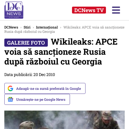
DCNews TV
DCNews
›
Stiri
›
Internațional
›
Wikileaks: APCE voia să sancționeze
Rusia după războiul cu Georgia
Wikileaks: APCE
voia să sancționeze Rusia
după războiul cu Georgia
Data publicării: 20 Dec 2010
Adaugă-ne ca sursă preferată în Google
Urmărește-ne pe Google News