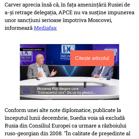
Carver aprecia însă că, în faţa ameninţării Rusiei de
a-şi retrage delegaţia, APCE nu va susţine impunerea
unor sancţiuni serioase împotriva Moscovei,
informează
Mediafax
Citește articolul
Conform unei alte note diplomatice, publicate la
începutul lunii decembrie, Suedia voia să excludă
Rusia din Consiliul Europei ca urmare a războiului
ruso-georgian din 2008. "În calitate de preşedinte al