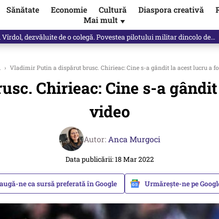
Sănătate
Economie
Cultură
Diaspora creativă
Mai mult
▼
spre „omul harnic“ / video
i
›
Vladimir Putin a dispărut brusc. Chirieac: Cine s-a gândit la acest lucru a fo
sc. Chirieac: Cine s-a gândit 
video
Autor:
Anca Murgoci
Data publicării: 18 Mar 2022
augă-ne ca sursă preferată în Google
Urmărește-ne pe Goog