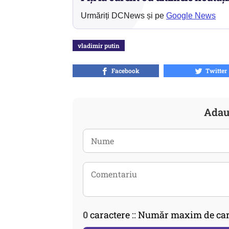
Urmăriți DCNews și pe
Google News
vladimir putin
Facebook
Twitter
Adau
0
caractere :: Număr maxim de car