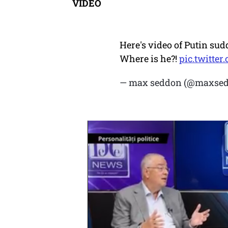
VIDEO
Here's video of Putin su
Where is he?!
pic.twitte
— max seddon (@maxse