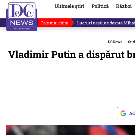
Ultimele știri
Politică
Război
Cele mai citite
Ilie Bolojan, gafă în direct de
DCNews
›
Stir
Vladimir Putin a dispărut bru
Ad