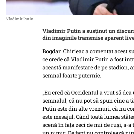
Vladimir Putin
Vladimir Putin a susținut un discur
din imaginile transmise aparent live
Bogdan Chirieac a comentat acest subi
ce crede că Vladimir Putin a fost în
această manifestare de pe stadion, an
semnal foarte puternic.
„Eu cred că Occidentul a vrut să dea
semnalul, că nu pot să spun cine a t
Putin este din alte vremuri, că nu co
este mesajul. Când toată lumea stăte
scenă în fața zeci de mii de ruși, s-a
un nimic. De fapt nu controlează nimi