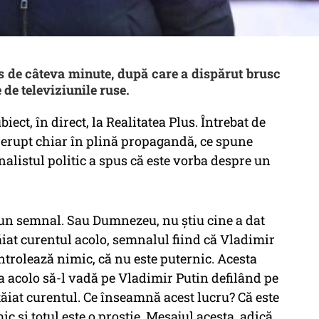
s de câteva minute, după care a dispărut brusc
 de televiziunile ruse.
ect, în direct, la Realitatea Plus. Întrebat de
trerupt chiar în plină propagandă, ce spune
alistul politic a spus că este vorba despre un
 un semnal. Sau Dumnezeu, nu știu cine a dat
ăiat curentul acolo, semnalul fiind că Vladimir
ntrolează nimic, că nu este puternic. Acesta
a acolo să-l vadă pe Vladimir Putin defilând pe
 tăiat curentul. Ce înseamnă acest lucru? Că este
c și totul este o prostie. Mesajul acesta, adică