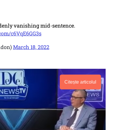
ddenly vanishing mid-sentence.
r.com/c6VqE6GG3s
ddon)
March 18, 2022
Citește articolul