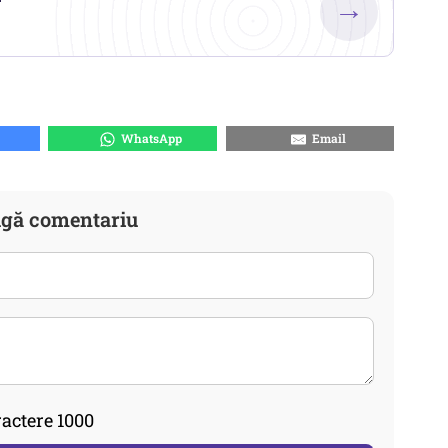
→
WhatsApp
Email
gă comentariu
actere 1000