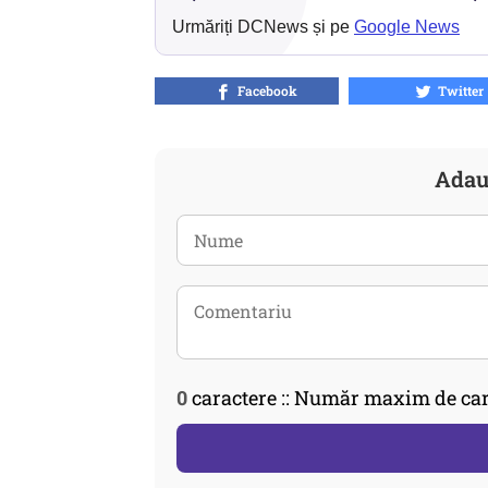
Urmăriți DCNews și pe
Google News
Facebook
Twitter
Adau
0
caractere :: Număr maxim de car