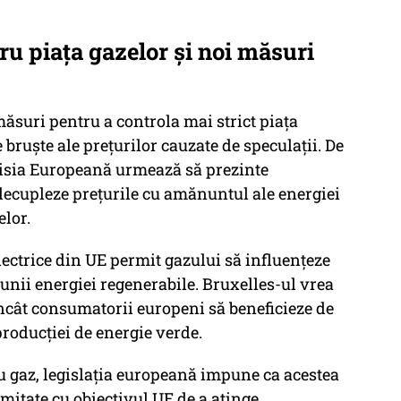
ru piața gazelor și noi măsuri
suri pentru a controla mai strict piața
 bruște ale prețurilor cauzate de speculații. De
isia Europeană urmează să prezinte
decupleze prețurile cu amănuntul ale energiei
elor.
lectrice din UE permit gazului să influențeze
siunii energiei regenerabile. Bruxelles-ul vrea
ncât consumatorii europeni să beneficieze de
producției de energie verde.
ru gaz, legislația europeană impune ca acestea
mitate cu obiectivul UE de a atinge