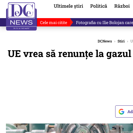
Ultimele știri
Politică
Război
Cele mai citite
De ce minte Ilie Bolojan? Ce 
DCNews
›
Stiri
›
UE
UE vrea să renunțe la gazul
Ad