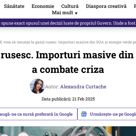
Sănătate
Economie
Cultură
Diaspora creativă
Mai mult
▼
spune Mircea Badea: E o minciună de mari proporții
 vrea să renunțe la gazul rusesc. Importuri masive din SUA și energie verde p
 rusesc. Importuri masive din
a combate criza
Autor:
Alexandra Curtache
Data publicării: 21 Feb 2025
augă-ne ca sursă preferată în Google
Urmărește-ne pe Goog