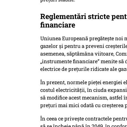
Reglementări stricte pent
financiare
Uniunea Europeană pregătește noi mă
gazelor și pentru a preveni creșterile
asemenea, săptămâna viitoare, Com
„instrumente financiare” menite să 
electrice de prețurile ridicate ale gaz
În prezent, normele pieței energiei e
costul electricității, în ciuda expan
să modifice acest mecanism, astfel î
prețuri mai mici odată cu creșterea 
În ceea ce privește contractele pent
să se încheie până în 2049, în confor