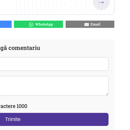
→
WhatsApp
Email
gă comentariu
actere 1000
Trimite