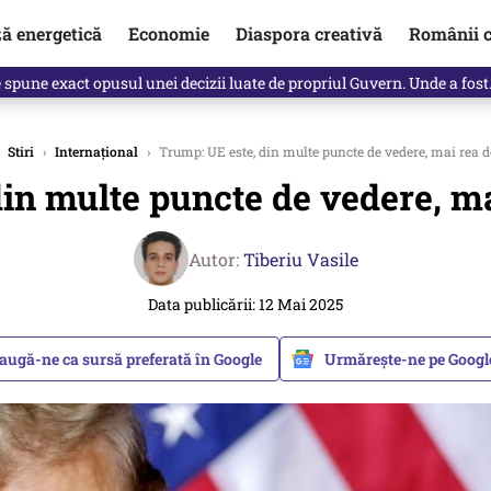
ză energetică
Economie
Diaspora creativă
Românii c
Vîrdol, dezvăluite de o colegă. Povestea pilotului militar dincolo de…
Stiri
›
Internațional
›
Trump: UE este, din multe puncte de vedere, mai rea 
in multe puncte de vedere, m
Autor:
Tiberiu Vasile
Data publicării: 12 Mai 2025
augă-ne ca sursă preferată în Google
Urmărește-ne pe Goog