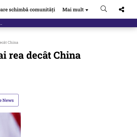
are schimbă comunități
Mai mult
▼
decât China
ai rea decât China
le News