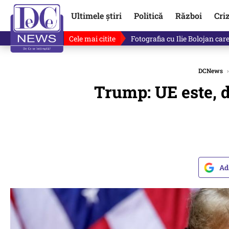
Ultimele știri
Politică
Război
Cri
Cele mai citite
Lucruri neștiute despre Mihai 
DCNews
›
Trump: UE este, d
Ad