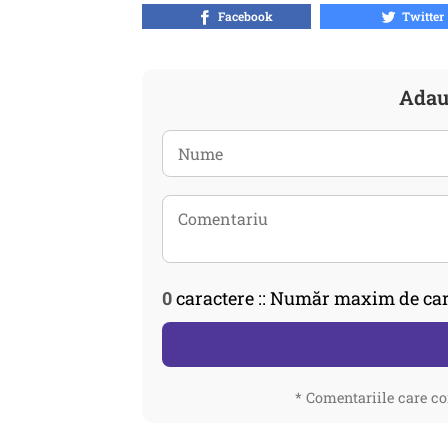
Facebook
Twitter
Adau
0
caractere :: Număr maxim de car
* Comentariile care co