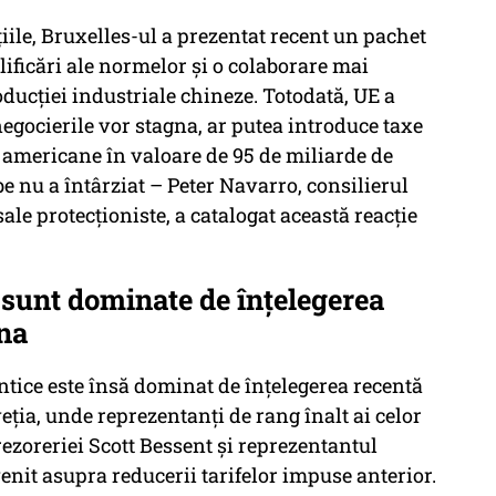
iile, Bruxelles-ul a prezentat recent un pachet
lificări ale normelor și o colaborare mai
ucției industriale chineze. Totodată, UE a
gocierile vor stagna, ar putea introduce taxe
americane în valoare de 95 de miliarde de
e nu a întârziat – Peter Navarro, consilierul
le protecționiste, a catalogat această reacție
 sunt dominate de înțelegerea
ina
ntice este însă dominat de înțelegerea recentă
eția, unde reprezentanți de rang înalt ai celor
rezoreriei Scott Bessent și reprezentantul
nit asupra reducerii tarifelor impuse anterior.