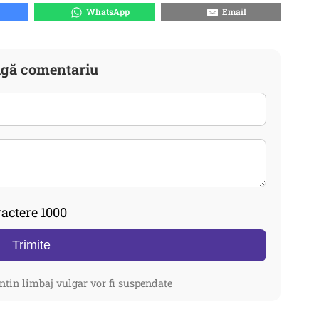
WhatsApp
Email
gă comentariu
actere 1000
Trimite
ntin limbaj vulgar vor fi suspendate