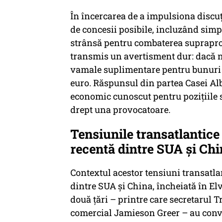
În încercarea de a impulsiona discuț
de concesii posibile, incluzând simp
strânsă pentru combaterea supraprod
transmis un avertisment dur: dacă ne
vamale suplimentare pentru bunuri 
euro. Răspunsul din partea Casei Alb
economic cunoscut pentru pozițiile sa
drept una provocatoare.
Tensiunile transatlantice
recentă dintre SUA și Ch
Contextul acestor tensiuni transatla
dintre SUA și China, încheiată în Elv
două țări – printre care secretarul T
comercial Jamieson Greer – au conve