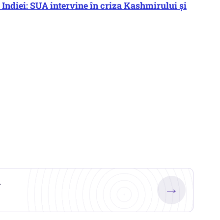
 Indiei: SUA intervine în criza Kashmirului și
.
→