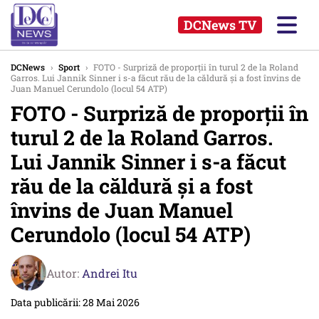
DCNews TV
DCNews
›
Sport
›
FOTO - Surpriză de proporții în turul 2 de la Roland
Garros. Lui Jannik Sinner i s-a făcut rău de la căldură şi a fost învins de
Juan Manuel Cerundolo (locul 54 ATP)
FOTO - Surpriză de proporții în
turul 2 de la Roland Garros.
Lui Jannik Sinner i s-a făcut
rău de la căldură şi a fost
învins de Juan Manuel
Cerundolo (locul 54 ATP)
Autor:
Andrei Itu
Data publicării: 28 Mai 2026