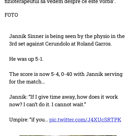
fizioterapeutul să vedem despre ce este vorba”.
FOTO
Jannik Sinner is being seen by the physio in the
3rd set against Cerundolo at Roland Garros.
He was up 5-1.
The score is now 5-4, 0-40 with Jannik serving
for the match…
Jannik: “If I give time away, how does it work
now? I can’t do it. I cannot wait.”
Umpire: “if you…
pic.twitter.com/J4XUcSRTPK