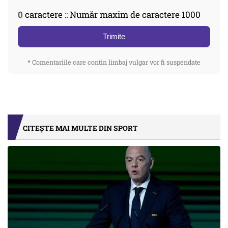
0
caractere :: Număr maxim de caractere 1000
Trimite
* Comentariile care contin limbaj vulgar vor fi suspendate
CITEȘTE MAI MULTE DIN SPORT