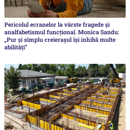
Pericolul ecranelor la vârste fragede și
analfabetismul funcțional. Monica Sandu:
„Pur și simplu creierașul își inhibă multe
abilități”