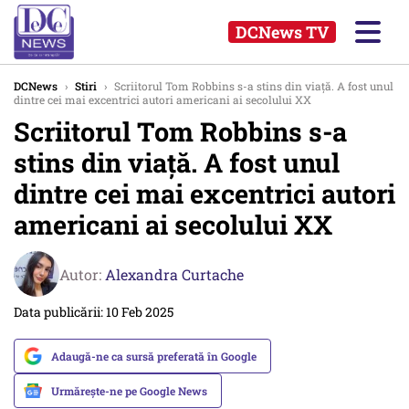
DCNews TV
DCNews
›
Stiri
›
Scriitorul Tom Robbins s-a stins din viață. A fost unul
dintre cei mai excentrici autori americani ai secolului XX
Scriitorul Tom Robbins s-a
stins din viață. A fost unul
dintre cei mai excentrici autori
americani ai secolului XX
Autor:
Alexandra Curtache
Data publicării: 10 Feb 2025
Adaugă-ne ca sursă preferată în Google
Urmărește-ne pe Google News