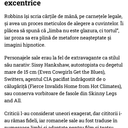
excentrice
Robbins își scria cărțile de mână, pe carnețele legale,
și avea un proces meticulos de alegere a cuvintelor. Îi
plăcea să spună că „limba nu este glazura, ci tortul”,
iar proza sa era plină de metafore neașteptate și
imagini hipnotice.
Personajele sale erau la fel de extravagante ca stilul
său narativ: Sissy Hankshaw, autostopista cu degetul
mare de 15 cm (Even Cowgirls Get the Blues),
Switters, agentul CIA pacifist îndrăgostit de o
călugăriță (Fierce Invalids Home from Hot Climates),
sau conserva vorbitoare de fasole din Skinny Legs
and All.
Criticii l-au considerat uneori exagerat, dar cititorii i-
au rămas fideli, iar romanele sale au fost traduse în
numeroase limbi și adaptate pentru film și teatru.