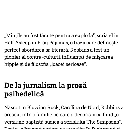
„Mințile au fost făcute pentru a exploda
”, scria el în
Half Asleep in Frog Pajamas, o frază care definește
perfect abordarea sa literară. Robbins a fost un
pionier al contra-culturii, influențat de mișcarea
hippie și de filosofia „joacei serioase”.
De la jurnalism la proză
psihedelică
Născut în Blowing Rock, Carolina de Nord, Robbins a
crescut într-o familie pe care a descris-o ca fiind „o
versiune baptistă sudică a serialului The Simpsons”.
Deși și-a început cariera ca jurnalist în Richmond și