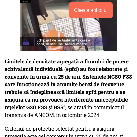
Citește articolul
Limitele de densitate agregată a fluxului de putere
echivalentă individuală (epfd) au fost elaborate și
convenite în urmă cu 25 de ani. Sistemele NGSO FSS
care funcționează în anumite benzi de frecvențe
trebuie să îndeplinească limitele epfd pentru a se
asigura că nu provoacă interferențe inacceptabile
rețelelor GSO FSS și BSS”
, se arată în comunicatul
transmis de ANCOM, în octombrie 2024.
Criteriul de protecție selectat pentru a asigura
protecția este cel convenit în urmă cu 25 de ani, și