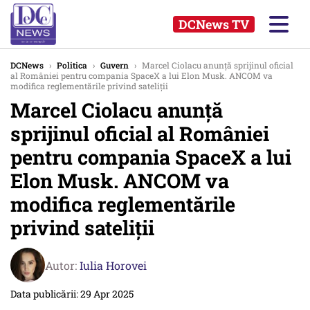
DCNews TV
DCNews
›
Politica
›
Guvern
›
Marcel Ciolacu anunță sprijinul oficial
al României pentru compania SpaceX a lui Elon Musk. ANCOM va
modifica reglementările privind sateliții
Marcel Ciolacu anunță
sprijinul oficial al României
pentru compania SpaceX a lui
Elon Musk. ANCOM va
modifica reglementările
privind sateliții
Autor:
Iulia Horovei
Data publicării: 29 Apr 2025