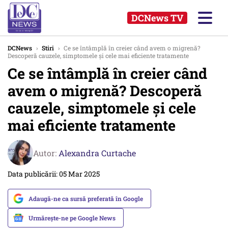
DCNews TV
DCNews
›
Stiri
›
Ce se întâmplă în creier când avem o migrenă?
Descoperă cauzele, simptomele și cele mai eficiente tratamente
Ce se întâmplă în creier când
avem o migrenă? Descoperă
cauzele, simptomele și cele
mai eficiente tratamente
Autor:
Alexandra Curtache
Data publicării: 05 Mar 2025
Adaugă-ne ca sursă preferată în Google
Urmărește-ne pe Google News