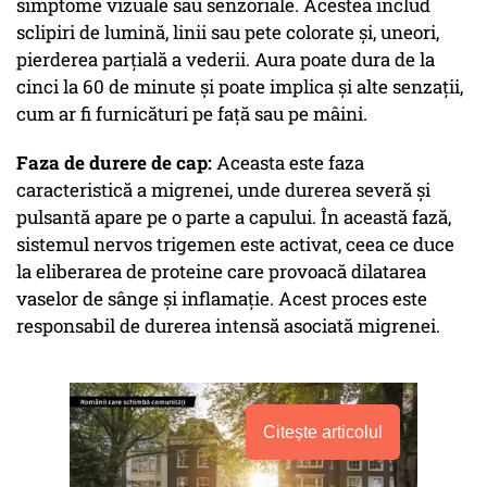
simptome vizuale sau senzoriale. Acestea includ
sclipiri de lumină, linii sau pete colorate și, uneori,
pierderea parțială a vederii. Aura poate dura de la
cinci la 60 de minute și poate implica și alte senzații,
cum ar fi furnicături pe față sau pe mâini.
Faza de durere de cap:
Aceasta este faza
caracteristică a migrenei, unde durerea severă și
pulsantă apare pe o parte a capului. În această fază,
sistemul nervos trigemen este activat, ceea ce duce
la eliberarea de proteine care provoacă dilatarea
vaselor de sânge și inflamație. Acest proces este
responsabil de durerea intensă asociată migrenei.
Citește articolul