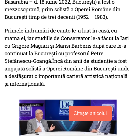
Basarabia – d. 18 iunie 2022, București) a fost o
mezzosoprană, prim solistă a Operei Române din
București timp de trei decenii (1952 – 1983).
Primele îndrumări de canto le-a luat în casă, cu
mama ei, iar studiile de Conservator le-a făcut la Iași
cu Grigore Magiari și Mansi Barberis după care le-a
continuat la București cu profesorul Petre
Ștefănescu-Goangă.​Încă din anii de studenție a fost
angajată solistă a Operei Române din București unde
a desfășurat o importantă carieră artistică națională
și internațională.
Citește articolul