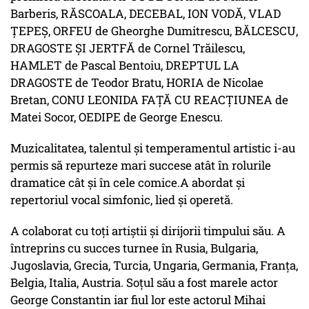
Barberis, RĂSCOALA, DECEBAL, ION VODĂ, VLAD
ȚEPEȘ, ORFEU de Gheorghe Dumitrescu, BĂLCESCU,
DRAGOSTE ȘI JERTFĂ de Cornel Trăilescu,
HAMLET de Pascal Bentoiu, DREPTUL LA
DRAGOSTE de Teodor Bratu, HORIA de Nicolae
Bretan, CONU LEONIDA FAȚĂ CU REACȚIUNEA de
Matei Socor, OEDIPE de George Enescu.​
Muzicalitatea, talentul și temperamentul artistic i-au
permis să repurteze mari succese atât în rolurile
dramatice cât și în cele comice.​A abordat și
repertoriul vocal simfonic, lied și operetă.​
A colaborat cu toți artiștii și dirijorii timpului său.​ A
întreprins cu succes turnee în Rusia, Bulgaria,
Jugoslavia, Grecia, Turcia, Ungaria, Germania, Franța,
Belgia, Italia, Austria.​ Soțul său a fost marele actor
George Constantin iar fiul lor este actorul Mihai