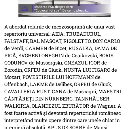
A abordat rolurile de mezzosoprană ale unui vast
repertoriu universal: AIDA, TRUBADURUL,
FALSTAFF, BAL MASCAT, RIGOLETTO, DON CARLO
de Verdi, CARMEN de Bizet, RUSALKA, DAMA DE
PICĂ, EVGHENI ONEGHIN de Ceaikovski, BORIS
GODUNOV de Mussorgski, CNEAZUL IGOR de
Borodin, ORFEU de Gluck, NUNTA LUI FIGARO de
Mozart, POVESTIRILE LUI HOFFMANN de
Offenbach, LAKMÉ de Delibes, ORFEU de Gluck,
CAVALLERIA RUSTICANA de Mascagni, MAEȘTRI
CÂNTĂREȚI DIN NÜRNBERG, TANNHÄUSER,
WALKIRIA, OLANDEZUL ZBURĂTOR de Wagner. A
fost foarte activă și devotată repertoriului românesc
interpretând multe opere dintre care unele chiar în
premieră absolută: APUS DE SOARE de Mansi