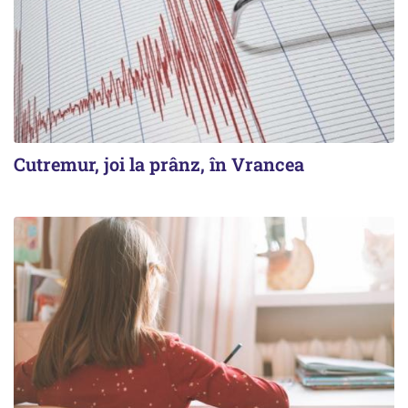
Cutremur, joi la prânz, în Vrancea