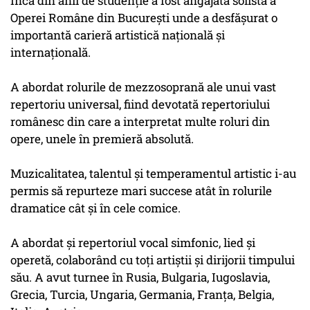
Încă din anii de studenţie a fost angajată solistă a
Operei Române din Bucureşti unde a desfăşurat o
importantă carieră artistică naţională şi
internaţională.
A abordat rolurile de mezzosoprană ale unui vast
repertoriu universal, fiind devotată repertoriului
românesc din care a interpretat multe roluri din
opere, unele în premieră absolută.
Muzicalitatea, talentul şi temperamentul artistic i-au
permis să repurteze mari succese atât în rolurile
dramatice cât şi în cele comice.
A abordat şi repertoriul vocal simfonic, lied şi
operetă, colaborând cu toţi artiştii şi dirijorii timpului
său. A avut turnee în Rusia, Bulgaria, Iugoslavia,
Grecia, Turcia, Ungaria, Germania, Franţa, Belgia,