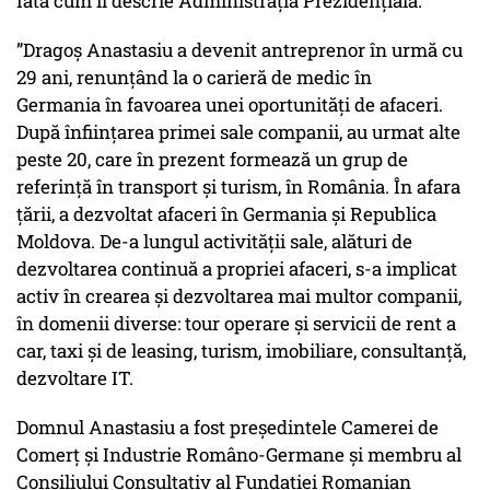
Iată cum îl descrie Administrația Prezidențială:
”Dragoș Anastasiu a devenit antreprenor în urmă cu
29 ani, renunțând la o carieră de medic în
Germania în favoarea unei oportunități de afaceri.
După înființarea primei sale companii, au urmat alte
peste 20, care în prezent formează un grup de
referință în transport și turism, în România. În afara
țării, a dezvoltat afaceri în Germania și Republica
Moldova. De-a lungul activității sale, alături de
dezvoltarea continuă a propriei afaceri, s-a implicat
activ în crearea și dezvoltarea mai multor companii,
în domenii diverse: tour operare și servicii de rent a
car, taxi și de leasing, turism, imobiliare, consultanță,
dezvoltare IT.
Domnul Anastasiu a fost președintele Camerei de
Comerț și Industrie Româno-Germane și membru al
Consiliului Consultativ al Fundației Romanian