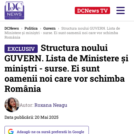
DCNews TV
DCNews
›
Politica
›
Guvern
›
Structura noului GUVERN. Lista de
Ministere și miniștri - surse. Ei sunt oamenii noi care vor schimba
România
Structura noului
GUVERN. Lista de Ministere și
miniștri - surse. Ei sunt
oamenii noi care vor schimba
România
Autor:
Roxana Neagu
Data publicării: 20 Mai 2025
Adaugă-ne ca sursă preferată în Google