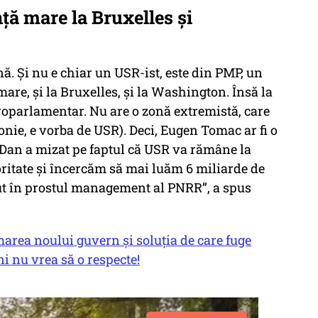
ță mare la Bruxelles și
ă. Și nu e chiar un USR-ist, este din PMP, un
mare, și la Bruxelles, și la Washington. Însă la
roparlamentar. Nu are o zonă extremistă, care
ronie, e vorba de USR). Deci, Eugen Tomac ar fi o
r Dan a mizat pe faptul că USR va rămâne la
ritate și încercăm să mai luăm 6 miliarde de
dut în prostul management al PNRR”, a spus
marea noului guvern și soluția de care fuge
i nu vrea să o respecte!