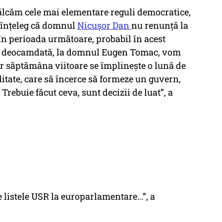
ncălcăm cele mai elementare reguli democratice,
 înțeleg că domnul
Nicușor Dan
nu renunță la
în perioada următoare, probabil în acest
ă, deocamdată, la domnul Eugen Tomac, vom
ar săptămâna viitoare se împlinește o lună de
itate, care să încerce să formeze un guvern,
rebuie făcut ceva, sunt decizii de luat”, a
 listele USR la europarlamentare...”, a