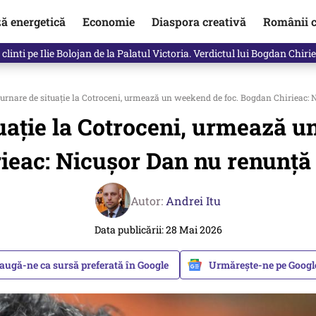
ză energetică
Economie
Diaspora creativă
Românii c
clinti pe Ilie Bolojan de la Palatul Victoria. Verdictul lui Bogdan Chiri
urnare de situație la Cotroceni, urmează un weekend de foc. Bogdan Chirieac: N
uație la Cotroceni, urmează 
ieac: Nicușor Dan nu renunță 
Autor:
Andrei Itu
Data publicării: 28 Mai 2026
augă-ne ca sursă preferată în Google
Urmărește-ne pe Goog