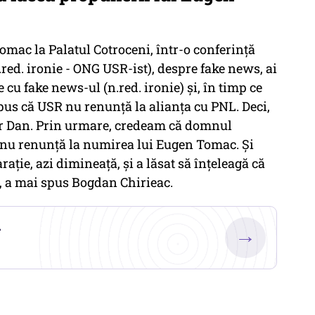
Tomac la Palatul Cotroceni, într-o conferință
.red. ironie - ONG USR-ist), despre fake news, ai
 cu fake news-ul (n.red. ironie) și, în timp ce
spus că USR nu renunță la alianța cu PNL. Deci,
ușor Dan. Prin urmare, credeam că domnul
 nu renunță la numirea lui Eugen Tomac. Și
ție, azi dimineață, și a lăsat să înțeleagă că
, a mai spus Bogdan Chirieac.
.
→