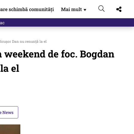
are schimbă comunități
Mai mult
▼
eac
icușor Dan nu renunță la el
un weekend de foc. Bogdan
la el
le News