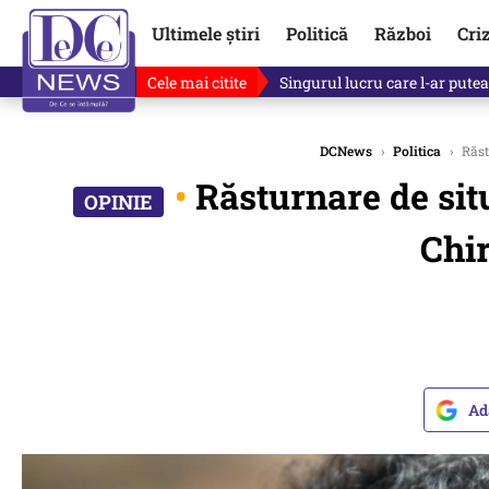
Ultimele știri
Politică
Război
Cri
Cele mai citite
Singurul lucru care l-ar putea 
DCNews
›
Politica
›
Răst
•
Răsturnare de sit
Chir
Ad