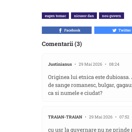
eugen tomac
nicusor dan
nou guvern
Facebook
Twitter
Comentarii (3)
Justinianus
• 29 Mai 2026 • 08:24
Originea lui etnica este dubioasa.
de sange romanesc, bulgar, gagauz
ca si numele e ciudat?
TRAIAN-TRAIAN
• 29 Mai 2026 • 07:52
cu usr la guvernare nu ne prinde 