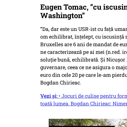
Eugen Tomac, ”cu iscusin
Washington”
”Da, dar este un USR-ist cu față uman
om echilibrat, înțelept, cu iscusință 
Bruxelles are 6 ani de mandat de eu
ne caracterizează pe ai mei (n.red. i
soluție bună, echilibrată. Și Nicușo
guvernare, ceea ce ne asigura o majo
euro din cele 20 pe care le-am pier
Bogdan Chirieac.
Vezi și:
• Jocuri de culise pentru for
toată lumea. Bogdan Chirieac: Nimen