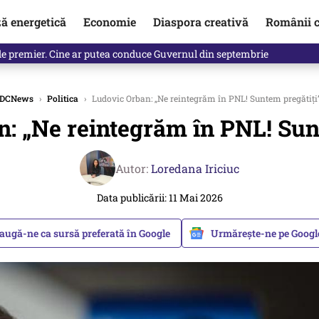
ză energetică
Economie
Diaspora creativă
Românii c
de premier. Cine ar putea conduce Guvernul din septembrie
DCNews
›
Politica
›
Ludovic Orban: „Ne reintegrăm în PNL! Suntem pregătiți
: „Ne reintegrăm în PNL! Sun
Autor:
Loredana Iriciuc
Data publicării: 11 Mai 2026
augă-ne ca sursă preferată în Google
Urmărește-ne pe Goog