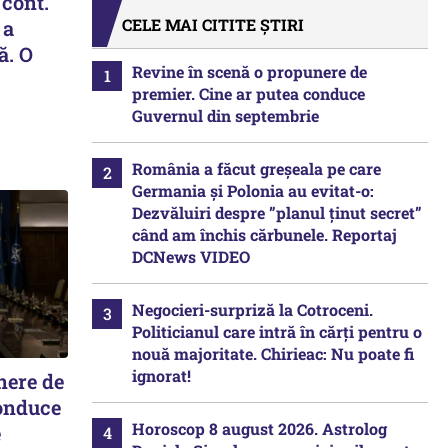
 cont.
CELE MAI CITITE ȘTIRI
 a
ă. O
Revine în scenă o propunere de
premier. Cine ar putea conduce
Guvernul din septembrie
România a făcut greșeala pe care
Germania și Polonia au evitat-o:
Dezvăluiri despre ”planul ținut secret”
când am închis cărbunele. Reportaj
DCNews VIDEO
Negocieri-surpriză la Cotroceni.
Politicianul care intră în cărți pentru o
nouă majoritate. Chirieac: Nu poate fi
ignorat!
nere de
conduce
Horoscop 8 august 2026. Astrolog
e