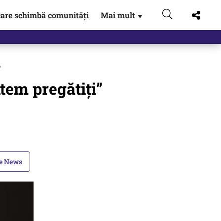
are schimbă comunități
Mai mult
▼
”
tem pregătiți”
le News