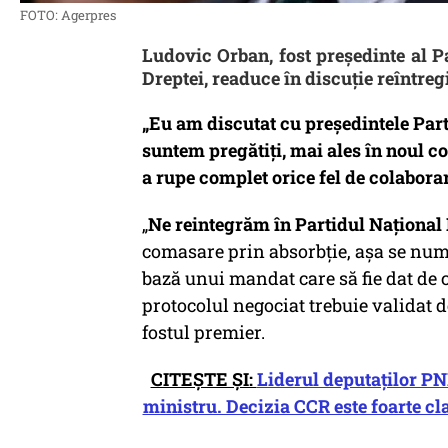
FOTO: Agerpres
Ludovic Orban, fost președinte al Pa
Dreptei, readuce în discuție reîntregi
„Eu am discutat cu președintele Partid
suntem pregătiți, mai ales în noul co
a rupe complet orice fel de colabora
„
Ne reintegrăm în Partidul Național 
comasare prin absorbție, așa se nume
bază unui mandat care să fie dat de c
protocolul negociat trebuie validat 
fostul premier.
CITEȘTE ȘI:
Liderul deputaților PN
ministru. Decizia CCR este foarte cla