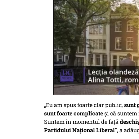
„Eu am spus foarte clar public,
sunt 
sunt foarte complicate
și că suntem 
Suntem în momentul de față
deschiș
Partidului Național Liberal
”
, a adăug