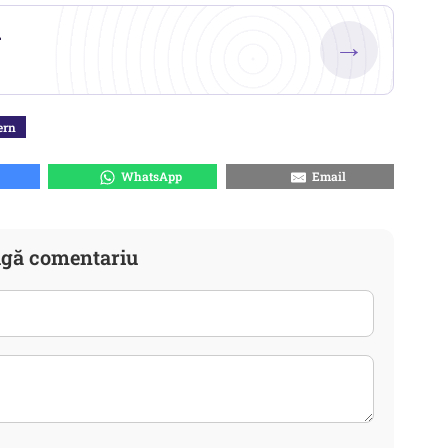
.
→
ern
WhatsApp
Email
gă comentariu