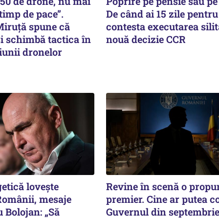
150 de drone, nu mai
Poprire pe pensie sau pe
timp de pace”.
De când ai 15 zile pentru
Miruţă spune că
contesta executarea silit
i schimbă tactica în
nouă decizie CCR
iunii dronelor
etică lovește
Revine în scenă o propu
omânii, mesaje
premier. Cine ar putea 
 Bolojan: „Să
Guvernul din septembri