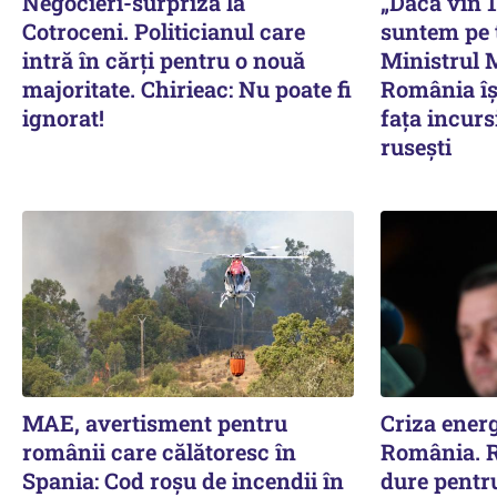
Negocieri-surpriză la
„Dacă vin 
Cotroceni. Politicianul care
suntem pe 
intră în cărți pentru o nouă
Ministrul 
majoritate. Chirieac: Nu poate fi
România îș
ignorat!
fața incurs
rusești
MAE, avertisment pentru
Criza energ
românii care călătoresc în
România. R
Spania: Cod roșu de incendii în
dure pentru