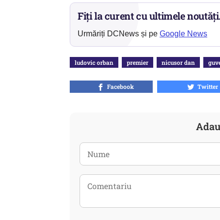
Fiți la curent cu ultimele noutăți
Urmăriți DCNews și pe
Google News
ludovic orban
premier
nicusor dan
guv
Facebook
Twitter
Adau