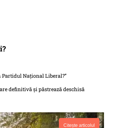
i?
n Partidul Național Liberal?”
re definitivă și păstrează deschisă
Citește articolul