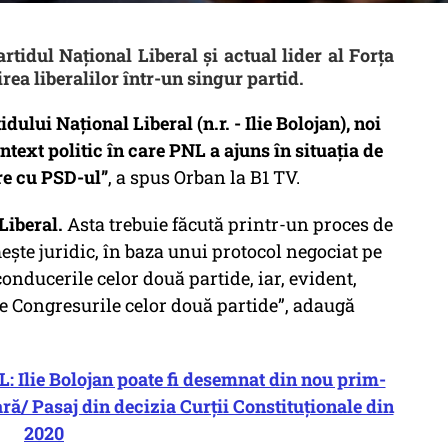
rtidul Național Liberal și actual lider al Forța
rea liberalilor într-un singur partid.
ului Național Liberal (n.r. - Ilie Bolojan), noi
ntext politic în care PNL a ajuns în situația de
re cu PSD-ul”
, a spus Orban la B1 TV.
Liberal.
Asta trebuie făcută printr-un proces de
ște juridic, în baza unui protocol negociat pe
onducerile celor două partide, iar, evident,
de Congresurile celor două partide”
, adaugă
L: Ilie Bolojan poate fi desemnat din nou prim-
ră/ Pasaj din decizia Curții Constituționale din
2020