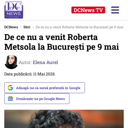
DCNews TV
DCNews
›
Stiri
›
De ce nu a venit Roberta Metsola la București pe 9 mai
De ce nu a venit Roberta
Metsola la București pe 9 mai
Autor:
Elena Aurel
Data publicării: 11 Mai 2026
Adaugă-ne ca sursă preferată în Google
Urmărește-ne pe Google News