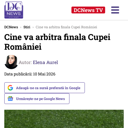
DCNews TV
DCNews
›
Stiri
›
Cine va arbitra finala Cupei României
Cine va arbitra finala Cupei
României
Autor:
Elena Aurel
Data publicării: 10 Mai 2026
Adaugă-ne ca sursă preferată în Google
Urmărește-ne pe Google News