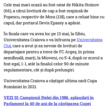
Cele mai mari ocazii au fost ratat de Nikita Stoinov
(66), a cărui lovitură de cap a fost respinsă de
Popescu, respectiv de Mora (118), care a reluat bine cu
capul, dar portarul Devis Epassy a apărat.
În finala care va avea loc pe 13 mai, la Sibiu,
Universitatea Craiova o va înfrunta pe
Universitatea
Cluj
, care a avut şi ea nevoie de lovituri de
departajare pentru a trece de FC Argeş, în prima
semifinală, marţi, la Mioveni, cu 5-4, după ce scorul a
fost egal, 1-1, atât la finalul celor 90 de minute
regulamentare, cât şi după prelungiri.
Universitatea Craiova a câştigat ultima oară Cupa
României în 2021.
VEZI ȘI: Campionii Stelei din 1986, aplaudați în
Parlament la 40 de ani de la câștigarea Cupei