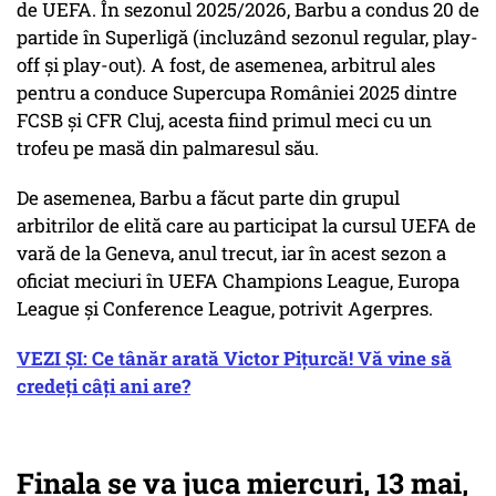
de UEFA. În sezonul 2025/2026, Barbu a condus 20 de
partide în Superligă (incluzând sezonul regular, play-
off şi play-out). A fost, de asemenea, arbitrul ales
pentru a conduce Supercupa României 2025 dintre
FCSB şi CFR Cluj, acesta fiind primul meci cu un
trofeu pe masă din palmaresul său.
De asemenea, Barbu a făcut parte din grupul
arbitrilor de elită care au participat la cursul UEFA de
vară de la Geneva, anul trecut, iar în acest sezon a
oficiat meciuri în UEFA Champions League, Europa
League şi Conference League, potrivit Agerpres.
VEZI ȘI: Ce tânăr arată Victor Pițurcă! Vă vine să
credeți câți ani are?
Finala se va juca miercuri, 13 mai,