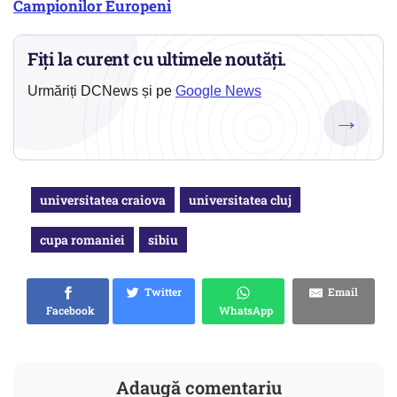
Campionilor Europeni
Fiți la curent cu ultimele noutăți.
Urmăriți DCNews și pe
Google News
→
universitatea craiova
universitatea cluj
cupa romaniei
sibiu
Twitter
Email
Facebook
WhatsApp
Adaugă comentariu