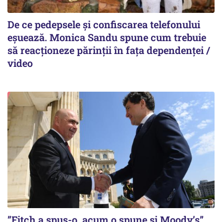
De ce pedepsele și confiscarea telefonului
eșuează. Monica Sandu spune cum trebuie
să reacționeze părinții în fața dependenței /
video
”Fitch a spus-o, acum o spune și Moody’s”.