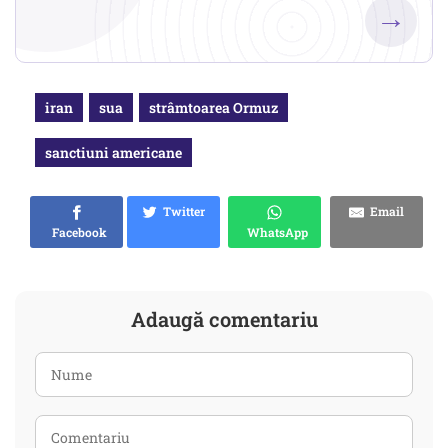
→
iran
sua
strâmtoarea Ormuz
sanctiuni americane
Twitter
Email
Facebook
WhatsApp
Adaugă comentariu