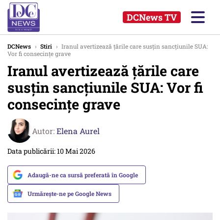
DCNews TV
DCNews
›
Stiri
›
Iranul avertizează țările care susțin sancțiunile SUA:
Vor fi consecințe grave
Iranul avertizează țările care
susțin sancțiunile SUA: Vor fi
consecințe grave
Autor:
Elena Aurel
Data publicării: 10 Mai 2026
Adaugă-ne ca sursă preferată în Google
Urmărește-ne pe Google News