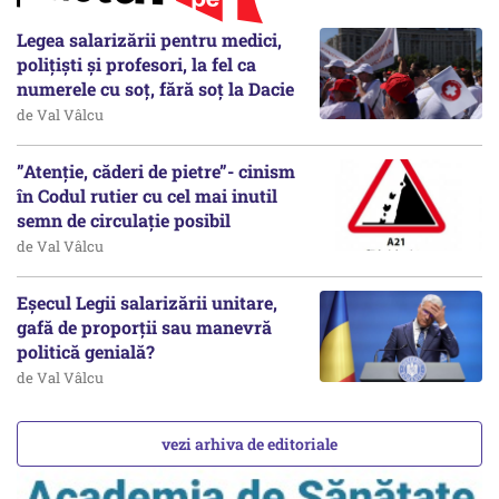
Legea salarizării pentru medici,
polițiști și profesori, la fel ca
numerele cu soț, fără soț la Dacie
de Val Vâlcu
”Atenție, căderi de pietre”- cinism
în Codul rutier cu cel mai inutil
semn de circulație posibil
de Val Vâlcu
Eșecul Legii salarizării unitare,
gafă de proporții sau manevră
politică genială?
de Val Vâlcu
vezi arhiva de editoriale