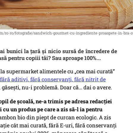
com/ro-ro/fotografie/sandwich-gourmet-cu-ingrediente-proaspete-in-bra-o
ai bunici la țară și nicio sursă de încredere de
ă pentru copiii tăi? Sau aproape 100%...
de la supermarket alimentele cu „cea mai curată”
fără aditivi, fără conservanți, fără nitrit de
 găsești, nu-i problemă. Doar că... dai o avere.
il de școală, ne-a trimis pe adresa redacției
 cu un produs pe care a zis să-l ia pentru
mbon bio din piept de curcan ecologic. A zis
ație cât mai curată, fără E-uri, fără conservanți