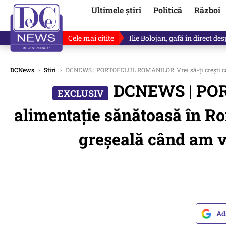
Ultimele știri
Politică
Război
Cele mai citite
Premierul demis Ilie Bolojan a
DCNews
›
Stiri
›
DCNEWS | PORTOFELUL ROMÂNILOR: Vrei să-ți crești copilu
DCNEWS | PORT
alimentație sănătoasă în Ro
greșeală când am ve
Ad