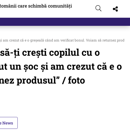
Românii care schimbă comunități
zboi
am crezut că e o greșeală când am verificat bonul. Voiam să returnez produsul
i crești copilul cu o
t un șoc și am crezut că e o
nez produsul” / foto
le News