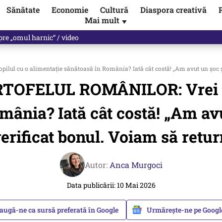
Sănătate
Economie
Cultură
Diaspora creativă
Mai mult
▼
nunță că a încălcat legea, de două ori. Planuri de pregătire pentru ră
l cu o alimentație sănătoasă în România? Iată cât costă! „Am avut un șoc și 
OFELUL ROMÂNILOR: Vrei să-ț
mânia? Iată cât costă! „Am avu
rificat bonul. Voiam să retur
Autor:
Anca Murgoci
Data publicării: 10 Mai 2026
augă-ne ca sursă preferată în Google
Urmărește-ne pe Goog