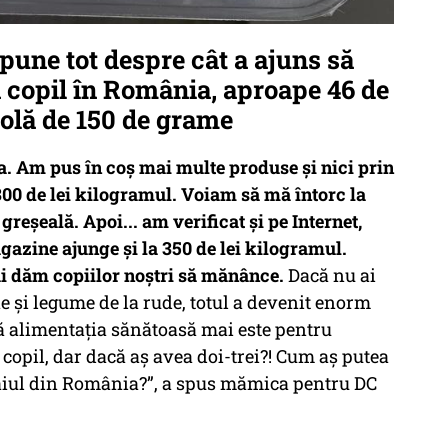
spune tot despre cât a ajuns să
n copil în România, aproape 46 de
rolă de 150 de grame
a. Am pus în coș mai multe produse și nici prin
300 de lei kilogramul. Voiam să mă întorc la
reșeală. Apoi... am verificat și pe Internet,
agazine ajunge și la 350 de lei kilogramul.
ai dăm copiilor noștri să mănânce.
Dacă nu ai
rne și legume de la rude, totul a devenit enorm
că alimentația sănătoasă mai este pentru
 copil, dar dacă aș avea doi-trei?! Cum aș putea
raiul din România?”, a spus mămica pentru DC