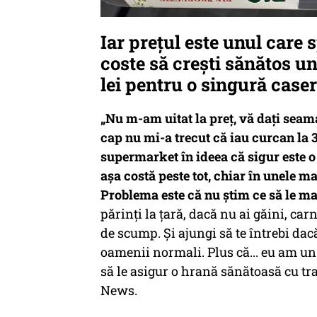
Iar prețul este unul care 
coste să crești sănătos u
lei pentru o singură case
„Nu m-am uitat la preț, vă dați seam
cap nu mi-a trecut că iau curcan la 
supermarket în ideea că sigur este o g
așa costă peste tot, chiar în unele m
Problema este că nu știm ce să le m
părinți la țară, dacă nu ai găini, ca
de scump. Și ajungi să te întrebi da
oamenii normali. Plus că... eu am un
să le asigur o hrană sănătoasă cu t
News.