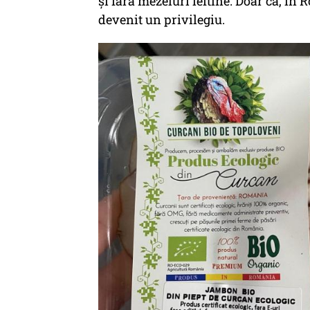
și fără mezeluri ieftine. Doar că, î
devenit un privilegiu.