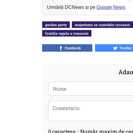
Urmăriți DCNews și pe
Google News
garden party
majestatea sa custodele coroanei
familia regala a romaniei
Facebook
Twitter
Adau
0
caractere :: Număr maxim de car