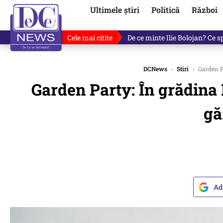
Ultimele știri
Politică
Război
Cele mai citite
Fotografia cu Ilie Bolojan car
DCNews
›
Stiri
›
Garden Pa
Garden Party: În grădina 
gă
Ad