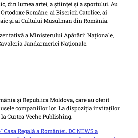
, din lumea artei, a științei și a sportului. Au
i Ortodoxe Române, ai Bisericii Catolice, ai
ozaic și ai Cultului Musulman din România.
zentativă a Ministerului Apărării Naționale,
Cavaleria Jandarmeriei Naționale.
omânia și Republica Moldova, care au oferit
usele companiilor lor. La dispoziția invitaților
e la Curtea Veche Publishing.
le” Casa Regală a României. DC NEWS a