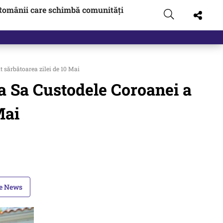
Românii care schimbă comunități
t…
t sărbătoarea zilei de 10 Mai
ea Sa Custodele Coroanei a
Mai
le News