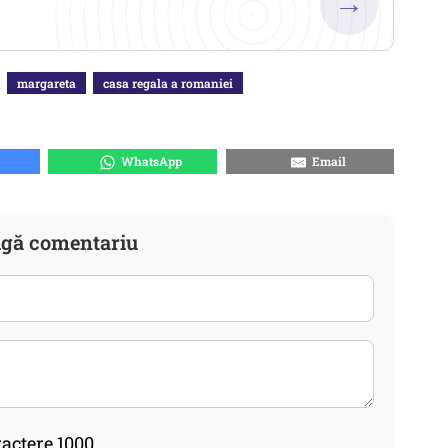
→
margareta
casa regala a romaniei
WhatsApp
Email
gă comentariu
actere 1000