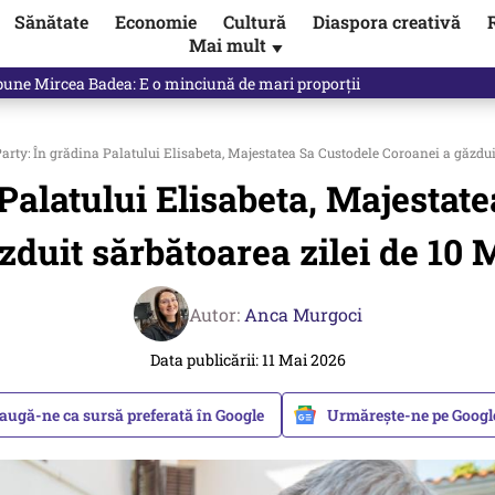
Sănătate
Economie
Cultură
Diaspora creativă
Mai mult
▼
e spune exact opusul unei decizii luate de propriul Guvern. Unde a fos
rty: În grădina Palatului Elisabeta, Majestatea Sa Custodele Coroanei a găzdui
Palatului Elisabeta, Majestat
zduit sărbătoarea zilei de 10 
Autor:
Anca Murgoci
Data publicării: 11 Mai 2026
augă-ne ca sursă preferată în Google
Urmărește-ne pe Goog