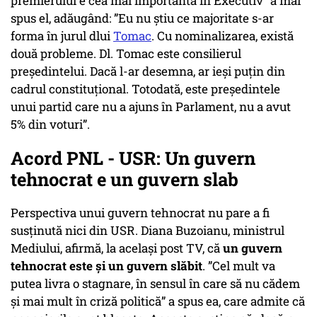
premierului e cea mai importantă în Executiv” a mai
spus el, adăugând: ”Eu nu știu ce majoritate s-ar
forma în jurul dlui
Tomac
. Cu nominalizarea, există
două probleme. Dl. Tomac este consilierul
președintelui. Dacă l-ar desemna, ar ieși puțin din
cadrul constituțional. Totodată, este președintele
unui partid care nu a ajuns în Parlament, nu a avut
5% din voturi”.
Acord PNL - USR: Un guvern
tehnocrat e un guvern slab
Perspectiva unui guvern tehnocrat nu pare a fi
susținută nici din USR. Diana Buzoianu, ministrul
Mediului, afirmă, la același post TV, că
un guvern
tehnocrat este și un guvern slăbit
. ”Cel mult va
putea livra o stagnare, în sensul în care să nu cădem
și mai mult în criză politică” a spus ea, care admite că