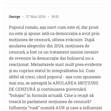
George
• 27 Mai 2026 • 18:51
Poporul român, așa inert cum este el, dar prost
nu este și spune: iată ca democrația a avut prin
moțiunea de cenzură, ultima zvâcnire. După
anularea alegerilor din 2024, moțiunea de
cenzură, a fost ca un tratament minim invaziv
de revenire la democrație dar bolnavul nu a
reacționat. Metastazele sunt mult prea evidente
și au cuprins statul în integralitatea lui. Cum
altfel să crezi, când poporul - așa cum spuneam
mai sus, se așteaptă la ANULAREA MOȚIUNII
DE CENZURĂ și continuarea guvernării
“bolojan” în formula actuală. Cine a reușit să
treacă în parlament moțiunea de cenzură?
Influența “rusă” numită AUR și care a influențat