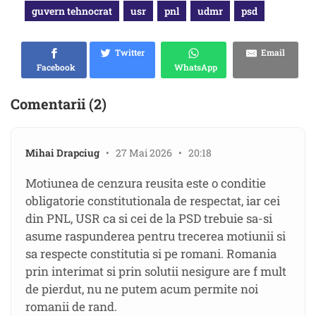
guvern tehnocrat
usr
pnl
udmr
psd
Twitter
Email
Facebook
WhatsApp
Comentarii (2)
Mihai Drapciug
• 27 Mai 2026 • 20:18
Motiunea de cenzura reusita este o conditie
obligatorie constitutionala de respectat, iar cei
din PNL, USR ca si cei de la PSD trebuie sa-si
asume raspunderea pentru trecerea motiunii si
sa respecte constitutia si pe romani. Romania
prin interimat si prin solutii nesigure are f mult
de pierdut, nu ne putem acum permite noi
romanii de rand.