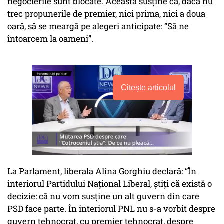
negocierile sunt blocate. Aceasta susține că, dacă nu
trec propunerile de premier, nici prima, nici a doua
oară, să se meargă pe alegeri anticipate: ”Să ne
întoarcem la oameni”.
Citește articolul
La Parlament, liberala Alina Gorghiu declară: ”În
interiorul Partidului Naţional Liberal, ştiţi că există o
decizie: că nu vom susţine un alt guvern din care
PSD face parte. În interiorul PNL nu s-a vorbit despre
guvern tehnocrat, cu premier tehnocrat, despre