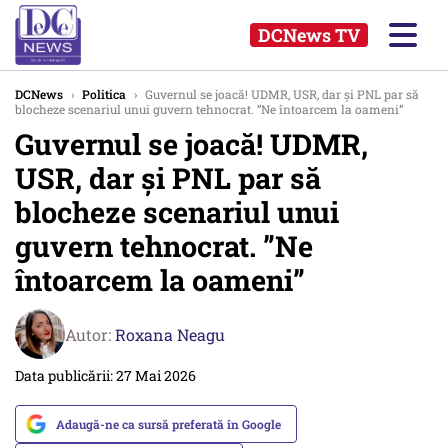
DCNews TV
DCNews
›
Politica
›
Guvernul se joacă! UDMR, USR, dar și PNL par să
blocheze scenariul unui guvern tehnocrat. ”Ne întoarcem la oameni”
Guvernul se joacă! UDMR,
USR, dar și PNL par să
blocheze scenariul unui
guvern tehnocrat. ”Ne
întoarcem la oameni”
Autor:
Roxana Neagu
Data publicării: 27 Mai 2026
Adaugă-ne ca sursă preferată în Google