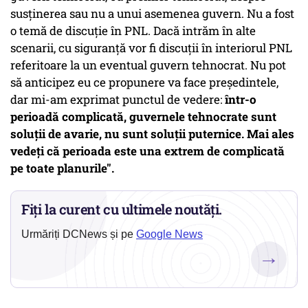
susţinerea sau nu a unui asemenea guvern. Nu a fost
o temă de discuţie în PNL. Dacă intrăm în alte
scenarii, cu siguranţă vor fi discuţii în interiorul PNL
referitoare la un eventual guvern tehnocrat. Nu pot
să anticipez eu ce propunere va face preşedintele,
dar mi-am exprimat punctul de vedere:
într-o
perioadă complicată, guvernele tehnocrate sunt
soluţii de avarie, nu sunt soluţii puternice. Mai ales
vedeţi că perioada este una extrem de complicată
pe toate planurile".
Fiți la curent cu ultimele noutăți.
Urmăriți DCNews și pe
Google News
→