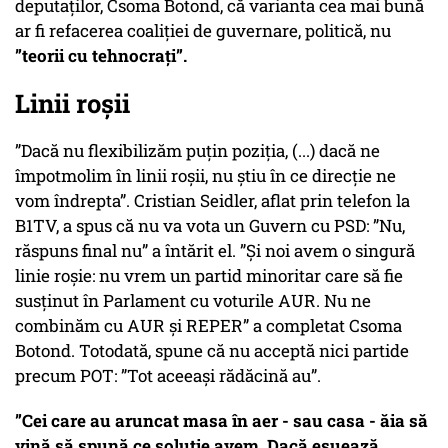
deputaților, Csoma Botond, că varianta cea mai bună
ar fi refacerea coaliției de guvernare, politică, nu
”teorii cu tehnocrați”.
Linii roșii
”Dacă nu flexibilizăm puțin poziția, (...) dacă ne
împotmolim în linii roșii, nu știu în ce direcție ne
vom îndrepta”. Cristian Seidler, aflat prin telefon la
B1TV, a spus că nu va vota un Guvern cu PSD: ”Nu,
răspuns final nu” a întărit el. ”Și noi avem o singură
linie roșie: nu vrem un partid minoritar care să fie
susținut în Parlament cu voturile AUR. Nu ne
combinăm cu AUR și REPER” a completat Csoma
Botond. Totodată, spune că nu acceptă nici partide
precum POT: ”Tot aceeași rădăcină au”.
”Cei care au aruncat masa în aer - sau casa - ăia să
vină să spună ce soluție avem. Dacă eșuează,