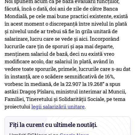
Noi spunem acum că pe baza evaluării funcțiilor,
făcută, încă o dată, doi ani de zile de către Banca
Mondială, pe cele mai bune practici existente, există
în acest moment o discrepanță între nivelul în plată
și nivelul unde ar trebui să fie în grila unitară de
salarizare, lucru care se vede și aici. Încorporând
lucrurile care țin de sporuri și așa mai departe,
menținem salariul de bază, deci nu există vreo
modificare acolo, dar salariul în plată, având în
vedere toate sporurile, primele, lucrurile care s-au dat
în instanță, are o scădere semnificativă de 16%,
vorbesc în mediană, de la 22.907 la 19.268” a spus
astăzi Dragoș Pîslaru, ministrul interimar al Muncii,
Familiei, Tineretului și Solidarității Sociale, pe tema
proiectului
legii salarizării unitare
.
Fiți la curent cu ultimele noutăți.