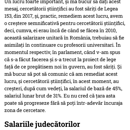
Un lucru foarte important, și mă bucur să dați acest
mesaj, cercetătorii științifici au fost săriți de Legea
153, din 2017, și, practic, remediem acest lucru, avem
o creștere semnificativă pentru cercetătorii științifici,
deci, cumva, ei erau încă de când se făcea în 2010,
această salarizare unitară în România, trebuiau să fie
asimilați în continuare cu profesorii universitari. În
momentul respectiv, în parlament, când v-am spus
că s-a făcut facerea și s-a trecut la proiect de lege
față de ce pregătisem noi în guvern, au fost săriți. Și
mă bucur să pot să comunic că am remediat acest
lucru, și cercetătorii științifici, în acest moment, au
creșteri, după cum vedeți, la salariul de bază de 45%,
salariul lunar brut de 31%. Eu nu cred că țara asta
poate să progreseze fără să poți într-adevăr încuraja
zona de cercetare.
Salariile judecătorilor