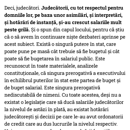
Deci, judecători.
Judecătorii, cu tot respectul pentru
domniile lor, pe baza unor asimilări, și interpretări,
și hotărâri de instanță, și-au crescut salariile mult
peste grilă.
Și o spun din capul locului, pentru că știu
că o să avem în continuare niște dezbateri aprinse pe
acest subiect. Există o singură putere în stat, care
poate pune pe masă cât trebuie să fie bugetul și cât
poate să fie bugetarea în salariul public. Este
recunoscut în toate materialele, analizele
constituționale, că singura prerogativă a executivului
în echilibrul puterilor în stat este partea de buget și
de buget salarial. Este singura prerogativă
nediscutabilă de nimeni. Cu toate acestea, deși nu a
existat o legislație care să ducă salariile judecătorilor
la nivelul de astăzi în plată, au existat hotărâri
judecătorești și decizii pe care le-au avut ordonatorii
de credit care au dus lucrurile la nivelul respectiv.