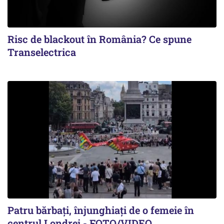
Risc de blackout în România? Ce spune
Transelectrica
Patru bărbați, înjunghiați de o femeie în
centrul Londrei - FOTO/VIDEO