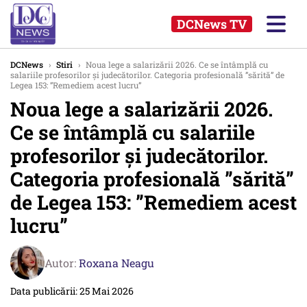
DCNews TV
DCNews
›
Stiri
›
Noua lege a salarizării 2026. Ce se întâmplă cu
salariile profesorilor și judecătorilor. Categoria profesională ”sărită” de
Legea 153: ”Remediem acest lucru”
Noua lege a salarizării 2026.
Ce se întâmplă cu salariile
profesorilor și judecătorilor.
Categoria profesională ”sărită”
de Legea 153: ”Remediem acest
lucru”
Autor:
Roxana Neagu
Data publicării: 25 Mai 2026