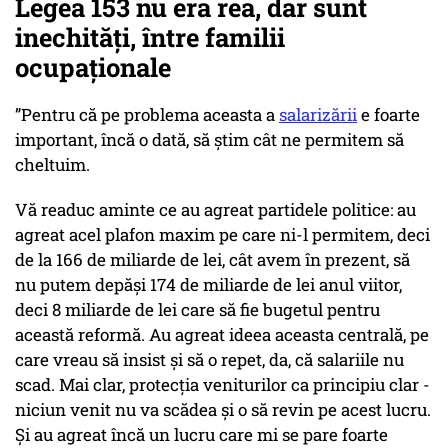
Legea 153 nu era rea, dar sunt
inechități, între familii
ocupaționale
”Pentru că pe problema aceasta a
salarizării
e foarte
important, încă o dată, să știm cât ne permitem să
cheltuim.
Vă readuc aminte ce au agreat partidele politice: au
agreat acel plafon maxim pe care ni-l permitem, deci
de la 166 de miliarde de lei, cât avem în prezent, să
nu putem depăși 174 de miliarde de lei anul viitor,
deci 8 miliarde de lei care să fie bugetul pentru
această reformă. Au agreat ideea aceasta centrală, pe
care vreau să insist și să o repet, da, că salariile nu
scad. Mai clar, protecția veniturilor ca principiu clar -
niciun venit nu va scădea și o să revin pe acest lucru.
Și au agreat încă un lucru care mi se pare foarte