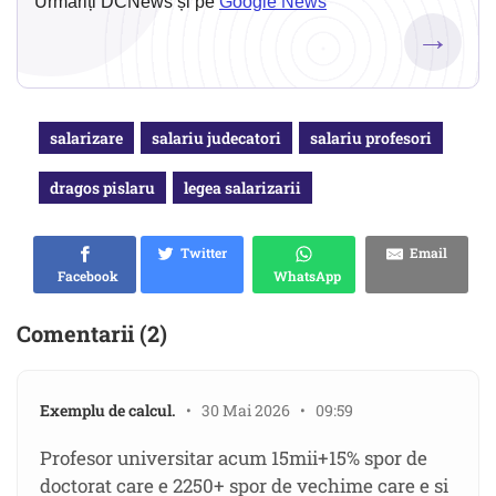
Urmăriți DCNews și pe
Google News
→
salarizare
salariu judecatori
salariu profesori
dragos pislaru
legea salarizarii
Twitter
Email
Facebook
WhatsApp
Comentarii (2)
Exemplu de calcul.
• 30 Mai 2026 • 09:59
Profesor universitar acum 15mii+15% spor de
doctorat care e 2250+ spor de vechime care e si