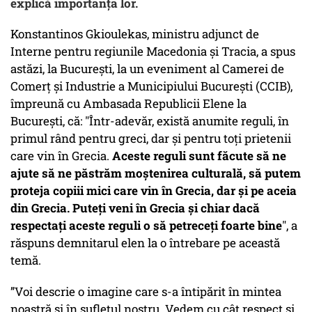
explică importanța lor.
Konstantinos Gkioulekas, ministru adjunct de
Interne pentru regiunile Macedonia şi Tracia, a spus
astăzi, la București, la un eveniment al Camerei de
Comerţ şi Industrie a Municipiului Bucureşti (CCIB),
împreună cu Ambasada Republicii Elene la
Bucureşti, că: "Într-adevăr, există anumite reguli, în
primul rând pentru greci, dar şi pentru toţi prietenii
care vin în Grecia.
Aceste reguli sunt făcute să ne
ajute să ne păstrăm moştenirea culturală, să putem
proteja copiii mici care vin în Grecia, dar şi pe aceia
din Grecia. Puteţi veni în Grecia şi chiar dacă
respectaţi aceste reguli o să petreceţi foarte bine
", a
răspuns demnitarul elen la o întrebare pe această
temă.
”Voi descrie o imagine care s-a întipărit în mintea
noastră şi în sufletul nostru. Vedem cu cât respect şi