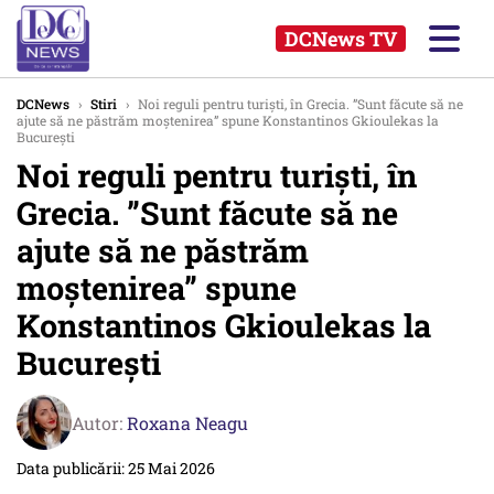
DCNews TV
DCNews
›
Stiri
›
Noi reguli pentru turiști, în Grecia. ”Sunt făcute să ne
ajute să ne păstrăm moştenirea” spune Konstantinos Gkioulekas la
București
Noi reguli pentru turiști, în
Grecia. ”Sunt făcute să ne
ajute să ne păstrăm
moştenirea” spune
Konstantinos Gkioulekas la
București
Autor:
Roxana Neagu
Data publicării: 25 Mai 2026