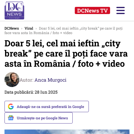
DCNews TV
DCNews
›
Viral
›
Doar 5 lei, cel mai ieftin „city break” pe care îl poți
face vara asta în România / foto + video
Doar 5 lei, cel mai ieftin „city
break” pe care îl poți face vara
asta în România / foto + video
Autor:
Anca Murgoci
Data publicării: 28 Iun 2025
Adaugă-ne ca sursă preferată în Google
Urmărește-ne pe Google News