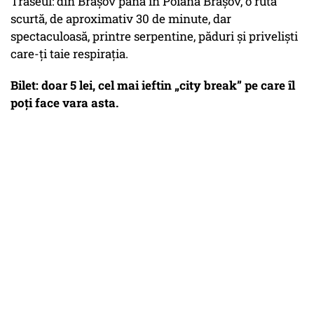
Traseul: din Brașov până în Poiana Brașov, o rută
scurtă, de aproximativ 30 de minute, dar
spectaculoasă, printre serpentine, păduri și priveliști
care-ți taie respirația.
Bilet: doar 5 lei, cel mai ieftin „city break” pe care îl
poți face vara asta.