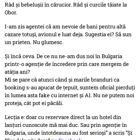
Râd și bebelușii în cărucior. Râd și curcile tăiate la
Obor.
I-am zis agentei că am nevoie de bani pentru altă
cazare totuși, avionul e luat deja. Sugestia ei? Să sun
un prieten. Nu glumesc.
Și încă ceva. De ce nu ne-am dus noi în Bulgaria
printr-o agenție de încredere prin care mergem de
atâția ani?
Mi se pare că atunci când și marile branduri ca
booking s-au apucat de țepuit, suntem oficial pierduți
în lumea asta fake cu internet și AI. Nu ne putem noi
proteja, cât pot ei păcăli.
Lecția e: doar cu rezervare direct la un hotel din
lanțuri cunoscute mă mai duc. Sau prin agenție în
Bulgaria, unde întotdeauna au fost serioși” a scris ”Și