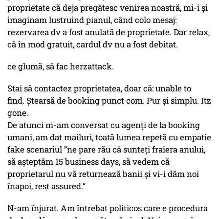
proprietate că deja pregătesc venirea noastră, mi-i și
imaginam lustruind pianul, când colo mesaj:
rezervarea dv a fost anulată de proprietate. Dar relax,
că în mod gratuit, cardul dv nu a fost debitat.
ce glumă, să fac herzattack.
Stai să contactez proprietatea, doar că: unable to
find. Ștearsă de booking punct com. Pur și simplu. Itz
gone.
De atunci m-am conversat cu agenți de la booking
umani, am dat mailuri, toată lumea repetă cu empatie
fake scenariul ”ne pare rău că sunteți fraiera anului,
să așteptăm 15 business days, să vedem că
proprietarul nu vă returnează banii și vi-i dăm noi
înapoi, rest assured.”
N-am înjurat. Am întrebat politicos care e procedura