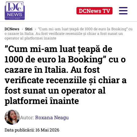
DCNews TV
DCNews
›
Stiri
›
”Cum mi-am luat țeapă de 1000 de euro la Booking” cu
o cazare în Italia. Au fost verificate recenziile și chiar a fost sunat un
operator al platformei înainte
”Cum mi-am luat țeapă de
1000 de euro la Booking” cu o
cazare în Italia. Au fost
verificate recenziile și chiar a
fost sunat un operator al
platformei înainte
Autor:
Roxana Neagu
Data publicării: 16 Mai 2026