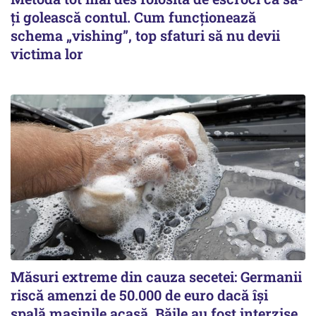
ți golească contul. Cum funcționează
schema „vishing”, top sfaturi să nu devii
victima lor
Măsuri extreme din cauza secetei: Germanii
riscă amenzi de 50.000 de euro dacă își
spală mașinile acasă. Băile au fost interzise,