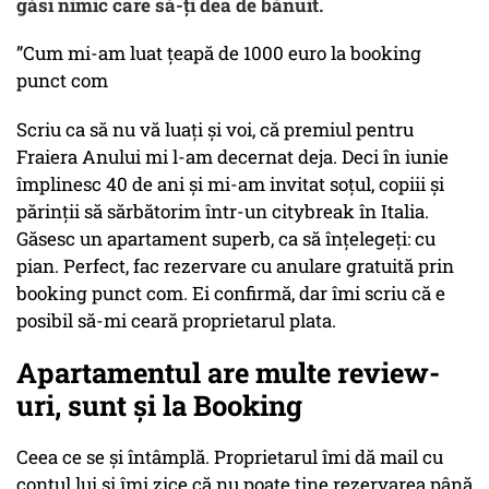
găsi nimic care să-ți dea de bănuit.
”Cum mi-am luat țeapă de 1000 euro la booking
punct com
Scriu ca să nu vă luați și voi, că premiul pentru
Fraiera Anului mi l-am decernat deja. Deci în iunie
împlinesc 40 de ani și mi-am invitat soțul, copiii și
părinții să sărbătorim într-un citybreak în Italia.
Găsesc un apartament superb, ca să înțelegeți: cu
pian. Perfect, fac rezervare cu anulare gratuită prin
booking punct com. Ei confirmă, dar îmi scriu că e
posibil să-mi ceară proprietarul plata.
Apartamentul are multe review-
uri, sunt și la Booking
Ceea ce se și întâmplă. Proprietarul îmi dă mail cu
contul lui și îmi zice că nu poate ține rezervarea până