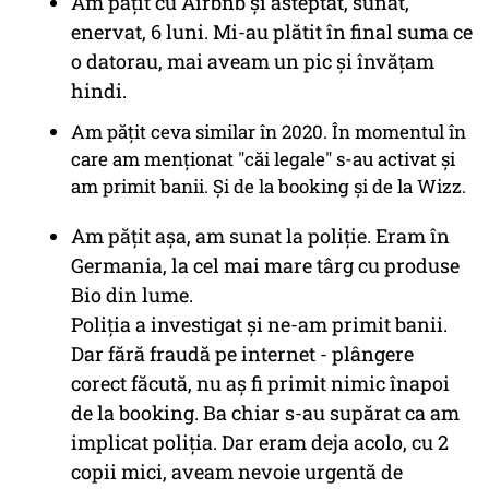
Am pățit cu Airbnb și asteptat, sunat,
enervat, 6 luni. Mi-au plătit în final suma ce
o datorau, mai aveam un pic și învățam
hindi.
Am pățit ceva similar în 2020. În momentul în
care am menționat "căi legale" s-au activat și
am primit banii. Și de la booking și de la Wizz.
Am pățit așa, am sunat la poliție. Eram în
Germania, la cel mai mare târg cu produse
Bio din lume.
Poliția a investigat și ne-am primit banii.
Dar fără fraudă pe internet - plângere
corect făcută, nu aș fi primit nimic înapoi
de la booking. Ba chiar s-au supărat ca am
implicat poliția. Dar eram deja acolo, cu 2
copii mici, aveam nevoie urgentă de