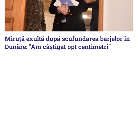
Miruță exultă după scufundarea barjelor în
Dunăre: "Am câștigat opt centimetri"