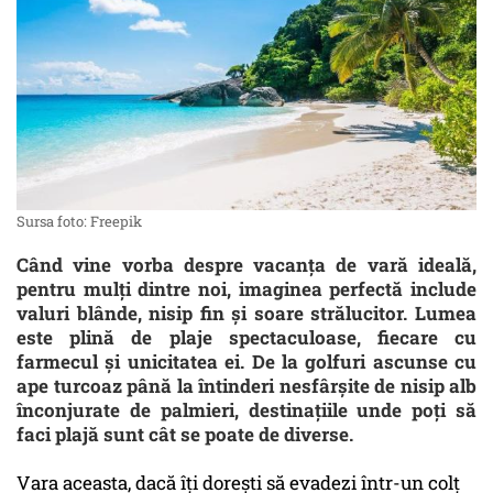
Sursa foto: Freepik
Când vine vorba despre vacanța de vară ideală,
pentru mulți dintre noi, imaginea perfectă include
valuri blânde, nisip fin și soare strălucitor. Lumea
este plină de plaje spectaculoase, fiecare cu
farmecul și unicitatea ei. De la golfuri ascunse cu
ape turcoaz până la întinderi nesfârșite de nisip alb
înconjurate de palmieri, destinațiile unde poți să
faci plajă sunt cât se poate de diverse.
Vara aceasta, dacă îți dorești să evadezi într-un colț