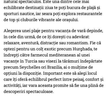
natural spectaculos. Este una dintre cele mai
echilibrate destinații: ziua te poți bucura de plajă și
sporturi nautice, iar seara poți explora restaurantele
de top și cluburile vibrante ale orașului.
Alegerea unei plaje pentru vacanța de vară depinde,
în cele din urmă, de ce îți dorești cu adevărat:
relaxare, aventură, distracție sau romantism. Fie că
optezi pentru un colț exotic precum Hurghada, te
îndrepți către farmecul mediteranean al unei
vacanțe în Turcia sau visezi la tărâmuri îndepărtate
precum Seychelles ori Brazilia, ai o mulțime de
opțiuni la dispoziție. Important este să alegi locul
care îți oferă echilibrul perfect între peisaj, confort și
activități, iar vara aceasta promite să fie una plină de
descoperiri spectaculoase.