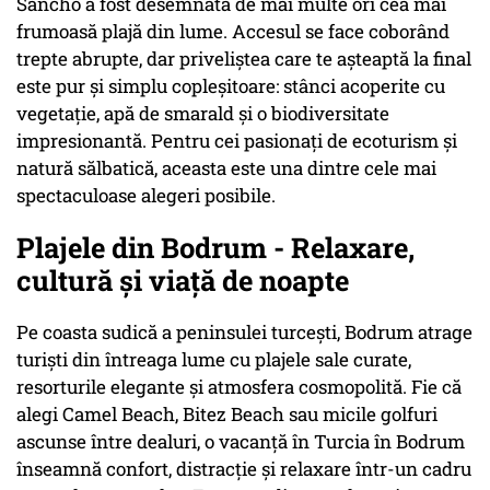
Sancho a fost desemnată de mai multe ori cea mai
frumoasă plajă din lume. Accesul se face coborând
trepte abrupte, dar priveliștea care te așteaptă la final
este pur și simplu copleșitoare: stânci acoperite cu
vegetație, apă de smarald și o biodiversitate
impresionantă. Pentru cei pasionați de ecoturism și
natură sălbatică, aceasta este una dintre cele mai
spectaculoase alegeri posibile.
Plajele din Bodrum - Relaxare,
cultură și viață de noapte
Pe coasta sudică a peninsulei turcești, Bodrum atrage
turiști din întreaga lume cu plajele sale curate,
resorturile elegante și atmosfera cosmopolită. Fie că
alegi Camel Beach, Bitez Beach sau micile golfuri
ascunse între dealuri, o vacanță în Turcia în Bodrum
înseamnă confort, distracție și relaxare într-un cadru