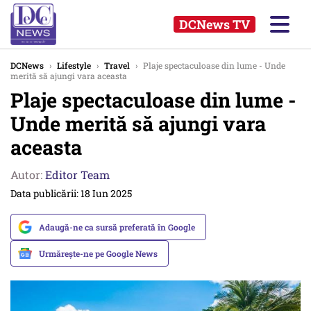
DCNews TV
DCNews
›
Lifestyle
›
Travel
›
Plaje spectaculoase din lume - Unde
merită să ajungi vara aceasta
Plaje spectaculoase din lume -
Unde merită să ajungi vara
aceasta
Autor:
Editor Team
Data publicării: 18 Iun 2025
Adaugă-ne ca sursă preferată în Google
Urmărește-ne pe Google News