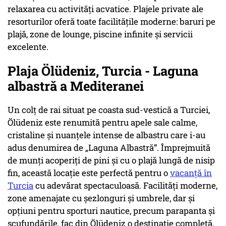
relaxarea cu activități acvatice. Plajele private ale
resorturilor oferă toate facilitățile moderne: baruri pe
plajă, zone de lounge, piscine infinite și servicii
excelente.
Plaja Ölüdeniz, Turcia - Laguna
albastră a Mediteranei
Un colț de rai situat pe coasta sud-vestică a Turciei,
Ölüdeniz este renumită pentru apele sale calme,
cristaline și nuanțele intense de albastru care i-au
adus denumirea de „Laguna Albastră”. Împrejmuită
de munți acoperiți de pini și cu o plajă lungă de nisip
fin, această locație este perfectă pentru o
vacanță în
Turcia
cu adevărat spectaculoasă. Facilități moderne,
zone amenajate cu șezlonguri și umbrele, dar și
opțiuni pentru sporturi nautice, precum parapanta și
scufundările, fac din Ölüdeniz o destinație completă.