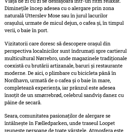
Viața de zi cu zi se desfășoară într-un ritm relaxat.
Diminețile încep adesea cu o alergare prin zona
naturală Utterslev Mose sau în jurul lacurilor
orașului, urmate de micul dejun, o cafea și, în timpul
verii, o baie în port.
Vizitatorii care doresc să descopere orașul din
perspectiva localnicilor sunt îndrumați spre cartierul
multicultural Nørrebro, unde magazinele tradiționale
coexistă cu brutării artizanale, baruri și restaurante
moderne. De aici, o plimbare cu bicicleta până în
Nordhavn, urmată de o cafea și o baie în mare,
completează experiența, iar prânzul este adesea
însoțit de un
smørrebrød
, celebrul sandviș danez cu
pâine de secară.
Seara, comunitatea pasionaților de alergare se
întâlnește în Fælledparken, unde traseul Loopet
reunește persoane de toate vârstele. Atmosfera este