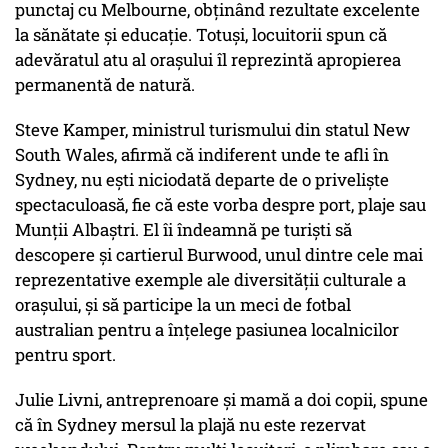
punctaj cu Melbourne, obținând rezultate excelente
la sănătate și educație. Totuși, locuitorii spun că
adevăratul atu al orașului îl reprezintă apropierea
permanentă de natură.
Steve Kamper, ministrul turismului din statul New
South Wales, afirmă că indiferent unde te afli în
Sydney, nu ești niciodată departe de o priveliște
spectaculoasă, fie că este vorba despre port, plaje sau
Munții Albaștri. El îi îndeamnă pe turiști să
descopere și cartierul Burwood, unul dintre cele mai
reprezentative exemple ale diversității culturale a
orașului, și să participe la un meci de fotbal
australian pentru a înțelege pasiunea localnicilor
pentru sport.
Julie Livni, antreprenoare și mamă a doi copii, spune
că în Sydney mersul la plajă nu este rezervat