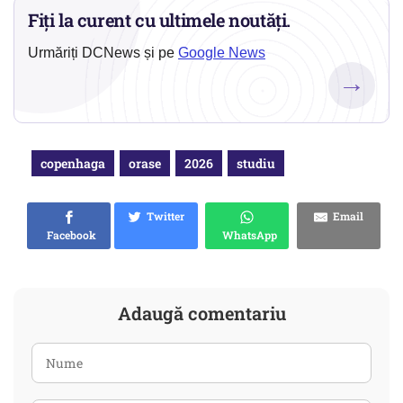
Fiți la curent cu ultimele noutăți.
Urmăriți DCNews și pe
Google News
→
copenhaga
orase
2026
studiu
Twitter
Email
Facebook
WhatsApp
Adaugă comentariu