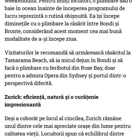
weekendului. Pentru mulți locuitori, o plimbare sau o
baie în ocean înainte de începerea programului de
lucru reprezintă o rutină obișnuită. Ea își începe
diminețile cu o plimbare la răsărit între Bondi și
Bronte, considerând acest moment cea mai bună
modalitate de a-și începe ziua.
Vizitatorilor le recomandă să urmărească răsăritul la
Tamarama Beach, să ia micul dejun în Bondi și să
facă o plimbare cu feribotul din Rose Bay, doar
pentru a admira Opera din Sydney și portul dintr-o
perspectivă diferită.
Zurich: eficiență, natură și o curățenie
impresionantă
Deși a coborât pe locul al cincilea, Zurich rămâne
unul dintre cele mai apreciate orașe din lume pentru
calitatea vieții. Locuitorii spun că echilibrul dintre