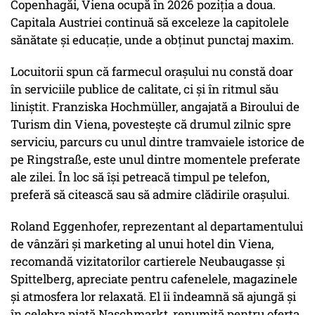
Copenhagăi, Viena ocupă în 2026 poziția a doua.
Capitala Austriei continuă să exceleze la capitolele
sănătate și educație, unde a obținut punctaj maxim.
Locuitorii spun că farmecul orașului nu constă doar
în serviciile publice de calitate, ci și în ritmul său
liniștit. Franziska Hochmüller, angajată a Biroului de
Turism din Viena, povestește că drumul zilnic spre
serviciu, parcurs cu unul dintre tramvaiele istorice de
pe Ringstraße, este unul dintre momentele preferate
ale zilei. În loc să își petreacă timpul pe telefon,
preferă să citească sau să admire clădirile orașului.
Roland Eggenhofer, reprezentant al departamentului
de vânzări și marketing al unui hotel din Viena,
recomandă vizitatorilor cartierele Neubaugasse și
Spittelberg, apreciate pentru cafenelele, magazinele
și atmosfera lor relaxată. El îi îndeamnă să ajungă și
în celebra piață Naschmarkt, renumită pentru oferta