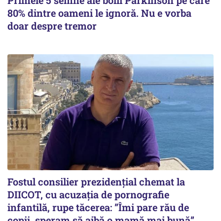
Primele 5 semne ale bolii Parkinson pe care
80% dintre oameni le ignoră. Nu e vorba
doar despre tremor
Fostul consilier prezidențial chemat la
DIICOT, cu acuzația de pornografie
infantilă, rupe tăcerea: ”Îmi pare rău de
copii, speram să aibă o mamă mai bună”