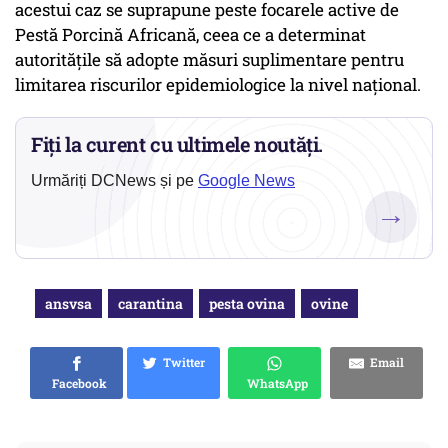
acestui caz se suprapune peste focarele active de
Pestă Porcină Africană, ceea ce a determinat
autoritățile să adopte măsuri suplimentare pentru
limitarea riscurilor epidemiologice la nivel național.
Fiți la curent cu ultimele noutăți.
Urmăriți DCNews și pe
Google News
→
ansvsa
carantina
pesta ovina
ovine
Twitter
Email
Facebook
WhatsApp