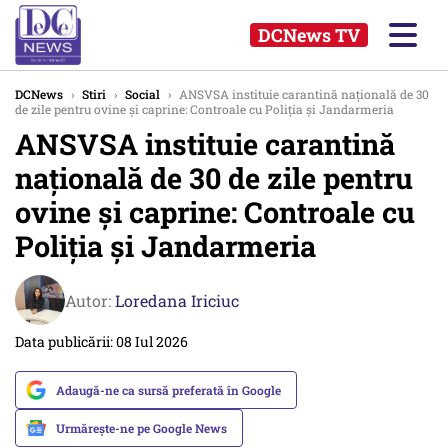
DCNews TV
DCNews
›
Stiri
›
Social
›
ANSVSA instituie carantină națională de 30
de zile pentru ovine şi caprine: Controale cu Poliția și Jandarmeria
ANSVSA instituie carantină
națională de 30 de zile pentru
ovine şi caprine: Controale cu
Poliția și Jandarmeria
Autor:
Loredana Iriciuc
Data publicării: 08 Iul 2026
Adaugă-ne ca sursă preferată în Google
Urmărește-ne pe Google News