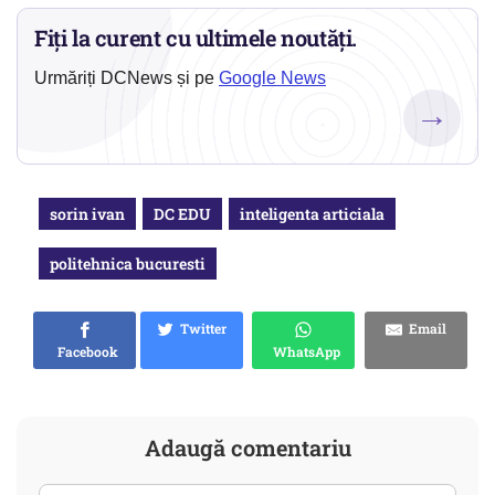
Fiți la curent cu ultimele noutăți.
Urmăriți DCNews și pe
Google News
→
sorin ivan
DC EDU
inteligenta articiala
politehnica bucuresti
Twitter
Email
Facebook
WhatsApp
Adaugă comentariu