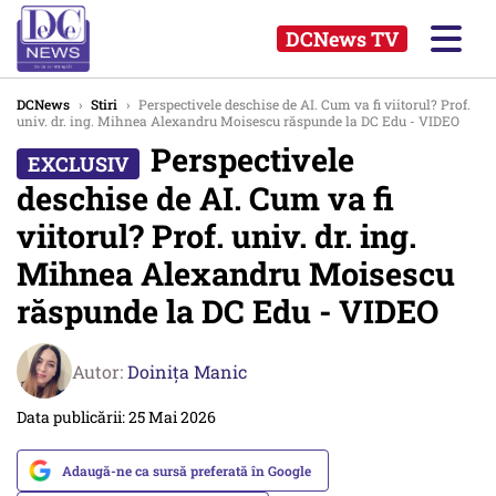
DCNews TV
DCNews
›
Stiri
›
Perspectivele deschise de AI. Cum va fi viitorul? Prof.
univ. dr. ing. Mihnea Alexandru Moisescu răspunde la DC Edu - VIDEO
Perspectivele
deschise de AI. Cum va fi
viitorul? Prof. univ. dr. ing.
Mihnea Alexandru Moisescu
răspunde la DC Edu - VIDEO
Autor:
Doinița Manic
Data publicării: 25 Mai 2026
Adaugă-ne ca sursă preferată în Google