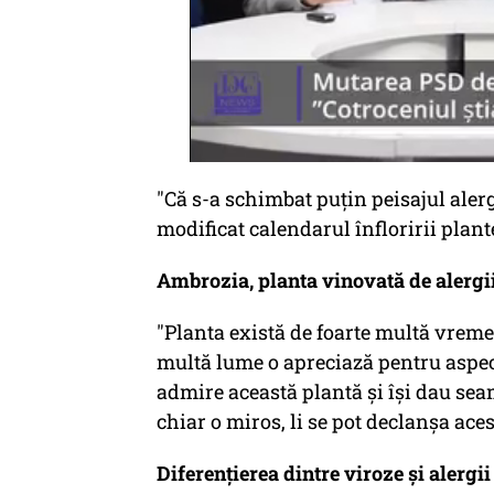
"Că s-a schimbat puțin peisajul alerg
modificat calendarul înfloririi plant
Ambrozia, planta vinovată de alergi
"Planta există de foarte multă vreme
multă lume o apreciază pentru aspect
admire această plantă și își dau sea
chiar o miros, li se pot declanșa acest
Diferențierea dintre viroze și alergii