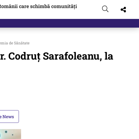
Românii care schimbă comunități
demia de Sănătate
dr. Codruț Sarafoleanu, la
le News