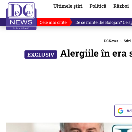
Ultimele știri
Politică
Război
Cele mai citite
De ce minte Ilie Bolojan? Ce 
DCNews
›
Stiri
Alergiile în era
Ad