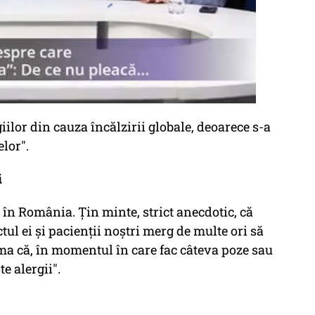
iilor din cauza încălzirii globale, deoarece s-a
elor".
i
 în România. Țin minte, strict anecdotic, că
ul ei și pacienții noștri merg de multe ori să
ma că, în momentul în care fac câteva poze sau
e alergii".