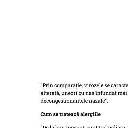
"Prin comparație, virozele se caract
alterată, uneori cu nas înfundat mai 
decongestionantele nazale".
Cum se tratează alergiile
"De la bun început, sunt trei paliere