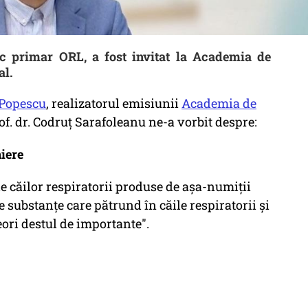
ic primar ORL, a fost invitat la Academia de
al.
 Popescu
, realizatorul emisiunii
Academia de
rof. dr. Codruț Sarafoleanu ne-a vorbit despre:
niere
le căilor respiratorii produse de așa-numiții
e substanțe care pătrund în căile respiratorii și
eori destul de importante".