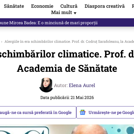
Sănătate
Economie
Cultură
Diaspora creativă
Mai mult
▼
spune Mircea Badea: E o minciună de mari proporții
›
Alergiile în era schimbărilor climatice. Prof. dr. Codruț Sarafoleanu, la Aca
 schimbărilor climatice. Prof. 
Academia de Sănătate
Autor:
Elena Aurel
Data publicării: 21 Mai 2026
augă-ne ca sursă preferată în Google
Urmărește-ne pe Goog