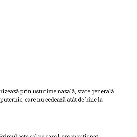
erizează prin usturime nazală, stare generală
puternic, care nu cedează atât de bine la
. Primul este cel pe care l-am menționat