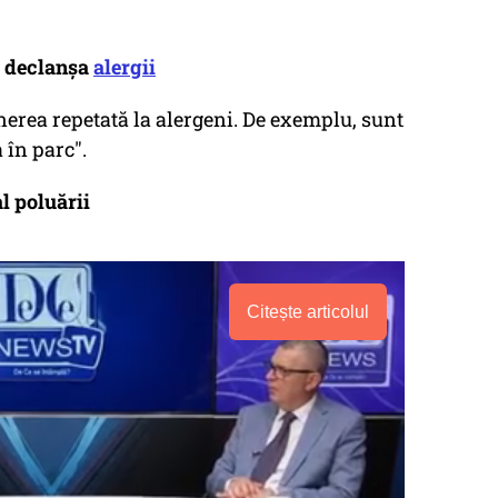
e declanșa
alergii
nerea repetată la alergeni. De exemplu, sunt
 în parc".
l poluării
Citește articolul