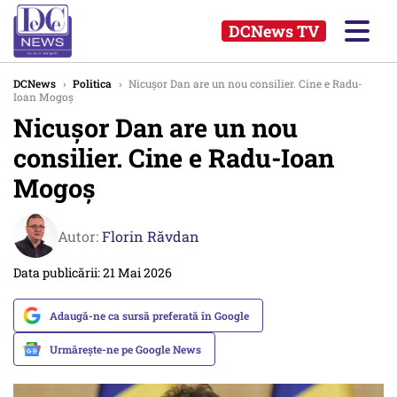
DCNews TV
DCNews
›
Politica
›
Nicuşor Dan are un nou consilier. Cine e Radu-
Ioan Mogoş
Nicuşor Dan are un nou
consilier. Cine e Radu-Ioan
Mogoş
Autor:
Florin Răvdan
Data publicării: 21 Mai 2026
Adaugă-ne ca sursă preferată în Google
Urmărește-ne pe Google News