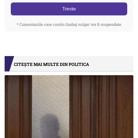
Trimite
* Comentariile care contin limbaj vulgar vor fi suspendate
CITEȘTE MAI MULTE DIN POLITICA