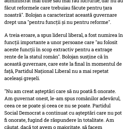
administrat mai bine sau mai rău lucrurile, dar nu au
făcut reformele care trebuiau făcute pentru ţara
noastră". Bolojan a caracterizat această guvernare
drept una "pentru funcţii şi nu pentru reforme".
A treia eroare, a spus liderul liberal, a fost numirea în
funcţii importante a unor persoane care "au folosit
aceste funcţii în scop extractiv pentru a extrage
rente de la statul român". Bolojan susţine că în
această guvernare, care este la final în momentul de
faţă, Partidul Naţional Liberal nu a mai repetat
aceleaşi greşeli.
"Nu am creat aşteptări care să nu poată fi onorate.
Am guvernat onest, le-am spus românilor adevărul,
ceea ce se poate şi ceea ce nu se poate. Partidul
Social Democrat a continuat cu aşteptări care nu pot
fi onorate, fugind de răspundere în totalitate. Am
căutat, dacă tot avem o majoritate, să facem