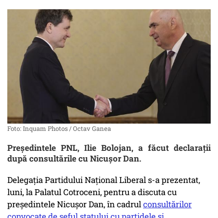
Foto: Inquam Photos / Octav Ganea
Președintele PNL, Ilie Bolojan, a făcut declarații
după consultările cu Nicușor Dan.
Delegaţia Partidului Naţional Liberal s-a prezentat,
luni, la Palatul Cotroceni, pentru a discuta cu
preşedintele Nicuşor Dan, în cadrul
consultărilor
convocate de şeful statului cu partidele şi