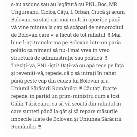
s-au ascuns sau au legătură cu PNL, Boc, MR
Ungureanu, Cioloș, Câțu, L Orban, Ciucă și acum
Bolovan, să stați cât mai mult în opoziție până
vă vine mintea la cap șă scăpați de nenorocitul
de Bolovan care v-a făcut de tot rahatul !!! Mai
bine l-ați transforma pe Bolovan într-un paria
politic ca nimeni să nu-l mai vrea în vreo
structură de administrație sau politică !!!
Treziți-vă, PNL-iști ! Dați-vă cu apă rece pe față
și reveniți-vă, repede, că o să intrați în rahat
până peste cap din cauza lui Bolovan și a
Uniunii Sărăcirii Românilor !!! Căutați, foarte
repede, în partid un prim-ministru cum a fost
Călin Tăriceanu, ca să vă scoată din rahatul în
care sunteți până la gât și să repare măsurile
imbecile luate de Bolovan și Uniunea Sărăcirii
Românilor !!!