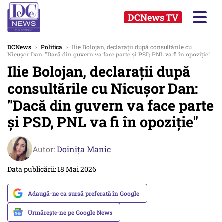
DCNews TV
DCNews
›
Politica
›
Ilie Bolojan, declarații după consultările cu
Nicușor Dan: "Dacă din guvern va face parte și PSD, PNL va fi în opoziție"
Ilie Bolojan, declarații după
consultările cu Nicușor Dan:
"Dacă din guvern va face parte
și PSD, PNL va fi în opoziție"
Autor:
Doinița Manic
Data publicării: 18 Mai 2026
Adaugă-ne ca sursă preferată în Google
Urmărește-ne pe Google News