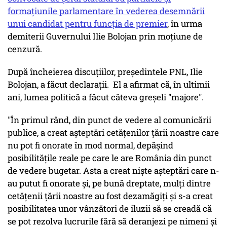
formaţiunile parlamentare în vederea desemnării
unui candidat pentru funcţia de premier
, în urma
demiterii Guvernului Ilie Bolojan prin moţiune de
cenzură.
După încheierea discuțiilor, președintele PNL, Ilie
Bolojan, a făcut declarații. El a afirmat că, în ultimii
ani, lumea politică a făcut câteva greşeli "majore".
"În primul rând, din punct de vedere al comunicării
publice, a creat aşteptări cetăţenilor ţării noastre care
nu pot fi onorate în mod normal, depăşind
posibilităţile reale pe care le are România din punct
de vedere bugetar. Asta a creat nişte aşteptări care n-
au putut fi onorate şi, pe bună dreptate, mulţi dintre
cetăţenii ţării noastre au fost dezamăgiţi şi s-a creat
posibilitatea unor vânzători de iluzii să se creadă că
se pot rezolva lucrurile fără să deranjezi pe nimeni şi