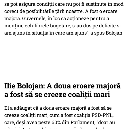
se pot asigura condiţii care nu pot fi susţinute în mod
corect de posibilităţile ţării noastre. A fost o eroare
majoră. Guvernele, în loc să acţioneze pentru a
menţine echilibrele bugetare, s-au dus pe deficite şi
am ajuns în situaţia în care am ajuns", a spus Bolojan.
Ilie Bolojan: A doua eroare majoră
a fost să se creeze coaliţii mari
El a adăugat că a doua eroare majoră a fost să se
creeze coaliţii mari, cum a fost coaliţia PSD-PNL,
care, deşi avea peste 60% din Parlament, "doar au