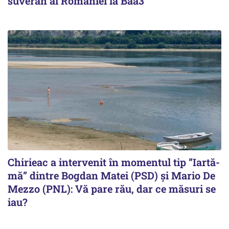
suveran al României la Baa3
Chirieac a intervenit în momentul tip ”Iartă-
mă” dintre Bogdan Matei (PSD) și Mario De
Mezzo (PNL): Vă pare rău, dar ce măsuri se
iau?