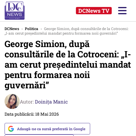
DCNews TV
DCNews
›
Politica
›
George Simion, după consultările de la Cotroceni:
„I-am cerut președintelui mandat pentru formarea noii guvernări”
George Simion, după
consultările de la Cotroceni: „I-
am cerut președintelui mandat
pentru formarea noii
guvernări”
Autor:
Doinița Manic
Data publicării: 18 Mai 2026
Adaugă-ne ca sursă preferată în Google