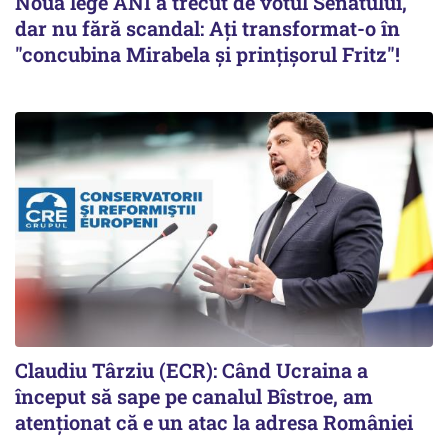
Noua lege ANI a trecut de votul Senatului,
dar nu fără scandal: Ați transformat-o în
"concubina Mirabela şi prinţişorul Fritz"!
Claudiu Târziu (ECR): Când Ucraina a
început să sape pe canalul Bîstroe, am
atenționat că e un atac la adresa României