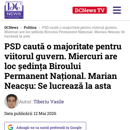
DCNews TV
DCNews
›
Politica
›
PSD caută o majoritate pentru viitorul guvern.
Miercuri are loc şedinţa Biroului Permanent Naţional. Marian Neacşu: Se
lucrează la asta
PSD caută o majoritate pentru
viitorul guvern. Miercuri are
loc şedinţa Biroului
Permanent Naţional. Marian
Neacşu: Se lucrează la asta
Autor:
Tiberiu Vasile
Data publicării: 12 Mai 2026
Adaugă-ne ca sursă preferată în Google