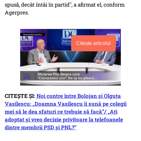
spusă, decât întâi în partid", a afirmat el, conform
Agerpres.
Citește articolul
CITEȘTE ȘI:
Noi contre între Bolojan și Olguța
Vasilescu: „Doamna Vasilescu îi sună pe colegii
mei să le dea sfaturi ce trebuie să facă”/ „Ați
adoptat și vreo decizie privitoare la telefoanele
dintre membrii PSD și PNL?”