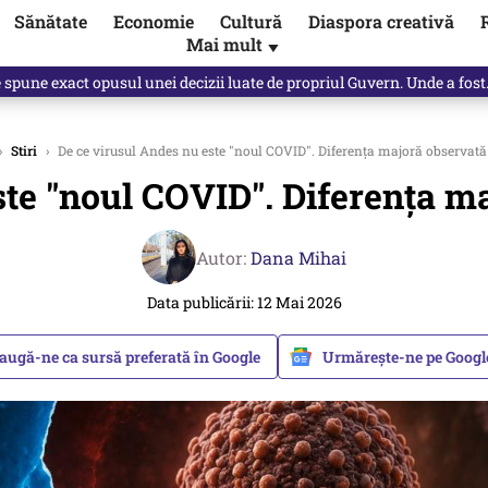
Sănătate
Economie
Cultură
Diaspora creativă
Mai mult
▼
, public, lui Ilie Bolojan / video
›
Stiri
›
De ce virusul Andes nu este "noul COVID". Diferența majoră observată 
ste "noul COVID". Diferența ma
Autor:
Dana Mihai
Data publicării: 12 Mai 2026
augă-ne ca sursă preferată în Google
Urmărește-ne pe Goog