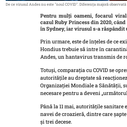
De ce virusul Andes nu este "noul COVID". Diferența majoră observată d
Pentru mulți oameni, focarul vira
cazul Ruby Princess din 2020, când 
în Sydney, iar virusul s-a răspândit 
Prin urmare, este de înțeles de ce e
Hondius trebuie să intre în carantin
Andes, un hantavirus transmis de r
Totuși, comparația cu COVID se opreșt
autoritățile au dreptate să reacționez
Organizației Mondiale a Sănătății, su
necesare pentru a deveni „următoru
Până la 11 mai, autoritățile sanitare
navei de croazieră, dintre care șapte
și trei decese.