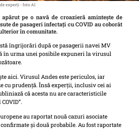
e experți - foto AI
l apărut pe o navă de croazieră amintește de
sute de pasageri infectați cu COVID au coborât
ulterior în comunitate.
xistă îngrijorări după ce pasagerii navei MV
ă în urma unei posibile expuneri la virusul
ozătoare.
e aici. Virusul Andes este periculos, iar
e cu prudență. Însă experții, inclusiv cei ai
bliniază că acesta nu are caracteristicile
l COVID”.
 europene au raportat nouă cazuri asociate
 confirmate și două probabile. Au fost raportate