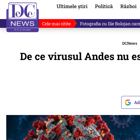
Ultimele știri
Politică
Război
Cele mai citite
Răzvan Dumitrescu îi cere scuze
DCNews
De ce virusul Andes nu e
Ad