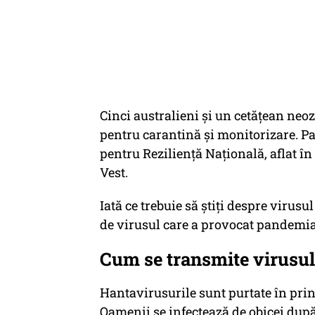
Cinci australieni și un cetățean neoz
pentru carantină și monitorizare. Pas
pentru Reziliență Națională, aflat î
Vest.
Iată ce trebuie să știți despre virusu
de virusul care a provocat pandemia
Cum se transmite virusul
Hantavirusurile sunt purtate în princ
Oamenii se infectează de obicei după