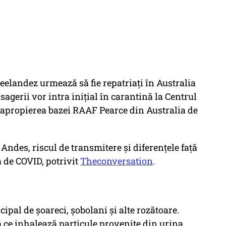
eelandez urmează să fie repatriați în Australia
agerii vor intra inițial în carantină la Centrul
n apropierea bazei RAAF Pearce din Australia de
l Andes, riscul de transmitere și diferențele față
 de COVID, potrivit
Theconversation
.
ipal de șoareci, șobolani și alte rozătoare.
 ce inhalează particule provenite din urina,