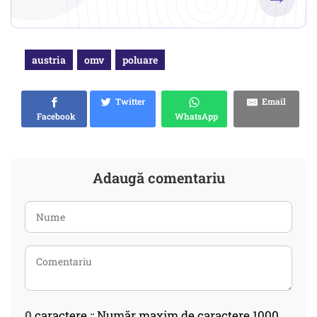
austria
omv
poluare
Twitter
Email
Facebook
WhatsApp
Adaugă comentariu
0
caractere :: Număr maxim de caractere 1000