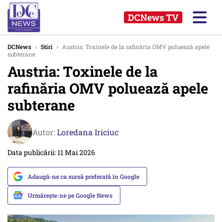
DCNews TV
DCNews
›
Stiri
›
Austria: Toxinele de la rafinăria OMV poluează apele
subterane
Austria: Toxinele de la
rafinăria OMV poluează apele
subterane
Autor:
Loredana Iriciuc
Data publicării: 11 Mai 2026
Adaugă-ne ca sursă preferată în Google
Urmărește-ne pe Google News