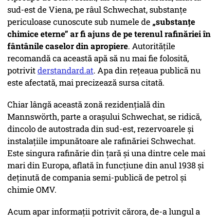
sud-est de Viena, pe râul Schwechat, substanțe
periculoase cunoscute sub numele de
„substanțe
chimice eterne”
ar fi ajuns de pe terenul rafinăriei în
fântânile caselor din apropiere
. Autoritățile
recomandă ca această apă să nu mai fie folosită,
potrivit
derstandard.at
. Apa din rețeaua publică nu
este afectată, mai precizează sursa citată.
Chiar lângă această zonă rezidențială din
Mannswörth, parte a orașului Schwechat, se ridică,
dincolo de autostrada din sud-est, rezervoarele și
instalațiile impunătoare ale rafinăriei Schwechat.
Este singura rafinărie din țară și una dintre cele mai
mari din Europa, aflată în funcțiune din anul 1938 și
deținută de compania semi-publică de petrol și
chimie OMV.
Acum apar informații potrivit cărora, de-a lungul a