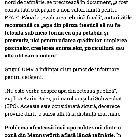
nord de rafinărie, se precizează în document,
„a fost
constatată o depășire a noii valori limită pentru
PFAS”
. Până la
„evaluarea tehnică finală”
,
autoritățile
recomandă ca
„apa din pânza freatică să nu fie
folosită sub nicio formă ca apă potabilă și,
preventiv, nici pentru udarea grădinilor, umplerea
piscinelor, creșterea animalelor, piscicultură sau
alte utilizări similare”.
Grupul OMV a înființat și un punct de informare
pentru cetățeni.
„Nu este vorba despre apa din rețeaua publică”
,
explică Karin Baier, primarul orașului Schwechat
(SPÖ). Aceasta este considerată sigură, deoarece
provine dintr-o sursă aflată la distanță mai mare.
Problema afectează însă apa subterană dintr-o
zonă din Mannswörth aflată lângă rafinărie.
În