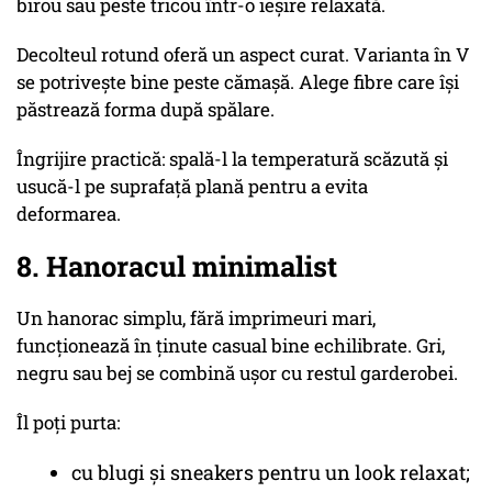
birou sau peste tricou într-o ieșire relaxată.
Decolteul rotund oferă un aspect curat. Varianta în V
se potrivește bine peste cămașă. Alege fibre care își
păstrează forma după spălare.
Îngrijire practică: spală-l la temperatură scăzută și
usucă-l pe suprafață plană pentru a evita
deformarea.
8. Hanoracul minimalist
Un hanorac simplu, fără imprimeuri mari,
funcționează în ținute casual bine echilibrate. Gri,
negru sau bej se combină ușor cu restul garderobei.
Îl poți purta:
cu blugi și sneakers pentru un look relaxat;