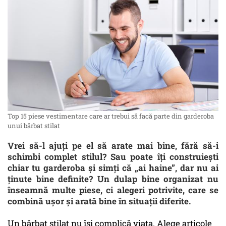
Top 15 piese vestimentare care ar trebui să facă parte din garderoba
unui bărbat stilat
Vrei să-l ajuți pe el să arate mai bine, fără să-i
schimbi complet stilul? Sau poate îți construiești
chiar tu garderoba și simți că „ai haine”, dar nu ai
ținute bine definite? Un dulap bine organizat nu
înseamnă multe piese, ci alegeri potrivite, care se
combină ușor și arată bine în situații diferite.
Un bărbat stilat nu își complică viața. Alege articole