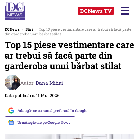
DCNews TV
DCNews
›
Stiri
›
Top 15 piese vestimentare care ar trebui să facă parte
din garderoba unui bărbat stilat
Top 15 piese vestimentare care
ar trebui să facă parte din
garderoba unui bărbat stilat
Autor:
Dana Mihai
Data publicării: 11 Mai 2026
Adaugă-ne ca sursă preferată în Google
Urmărește-ne pe Google News