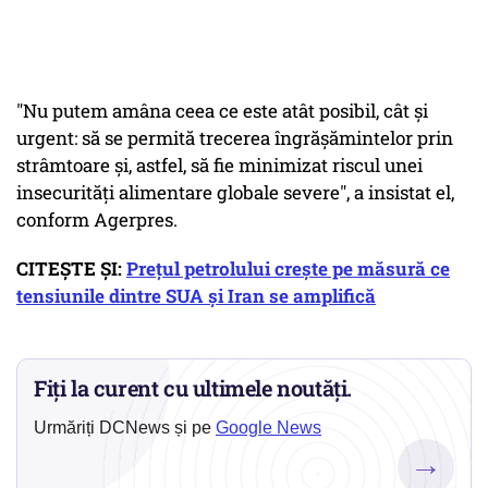
"Nu putem amâna ceea ce este atât posibil, cât şi
urgent: să se permită trecerea îngrăşămintelor prin
strâmtoare şi, astfel, să fie minimizat riscul unei
insecurităţi alimentare globale severe", a insistat el,
conform Agerpres.
CITEȘTE ȘI:
Prețul petrolului crește pe măsură ce
tensiunile dintre SUA și Iran se amplifică
Fiți la curent cu ultimele noutăți.
Urmăriți DCNews și pe
Google News
→