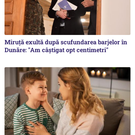
Miruță exultă după scufundarea barjelor în
Dunăre: "Am câștigat opt centimetri"