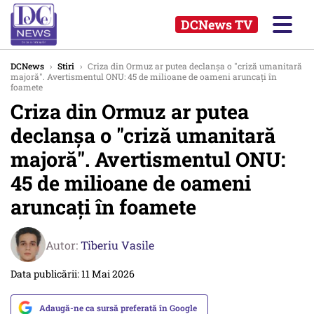
DCNews TV
DCNews
›
Stiri
›
Criza din Ormuz ar putea declanșa o "criză umanitară
majoră". Avertismentul ONU: 45 de milioane de oameni aruncați în
foamete
Criza din Ormuz ar putea
declanșa o "criză umanitară
majoră". Avertismentul ONU:
45 de milioane de oameni
aruncați în foamete
Autor:
Tiberiu Vasile
Data publicării: 11 Mai 2026
Adaugă-ne ca sursă preferată în Google