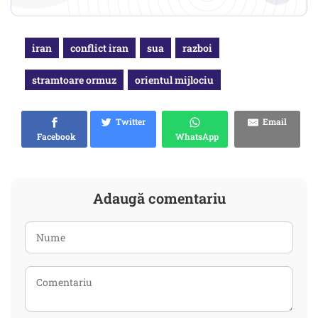
iran
conflict iran
sua
razboi
stramtoare ormuz
orientul mijlociu
Twitter
Email
Facebook
WhatsApp
Adaugă comentariu