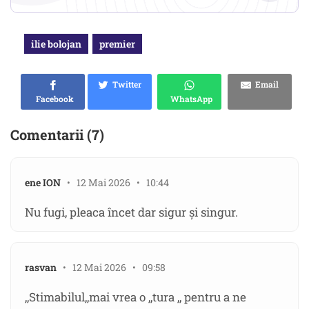
ilie bolojan
premier
Twitter
Email
Facebook
WhatsApp
Comentarii (7)
ene ION
• 12 Mai 2026 • 10:44
Nu fugi, pleaca încet dar sigur şi singur.
rasvan
• 12 Mai 2026 • 09:58
,,Stimabilul,,mai vrea o ,,tura ,, pentru a ne