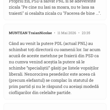
Propriu zis, PSD a salvat PNL si se adevereste
zicala "Pe cine nu lasi sa moara, nu te lasa sa
traiesti" si cealalta zicala cu "Facerea de bine ...".
MUNTEAN TraianNicolae
• 11 Mai 2026 • 23:35
Când au venit la putere PDL (actual PNL) au
schimbat toți directorii cu oamenii lor. Iar acum
acuză de aceste metehne pe fraierii din PSD ca
nu cumva venind aceștia la putere să le
schimbe ”specialiștii” găsiți pe listele vopsiților
liberali. Nenorocirea pesedeilor este aceea că
(precum elefantul) se complac în statutul de
prim partid și nu le răspund cu aceiași modedă
ciofligarilor din celelalte partide.