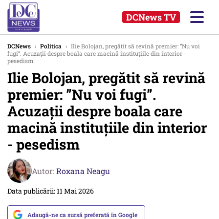
DCNews TV
DCNews
›
Politica
›
Ilie Bolojan, pregătit să revină premier: ”Nu voi
fugi”. Acuzații despre boala care macină instituțiile din interior -
pesedism
Ilie Bolojan, pregătit să revină
premier: ”Nu voi fugi”.
Acuzații despre boala care
macină instituțiile din interior
- pesedism
Autor:
Roxana Neagu
Data publicării: 11 Mai 2026
Adaugă-ne ca sursă preferată în Google