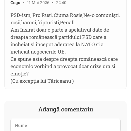
Gogu
• 11 Mai 2026 • 22:40
PSD-ism, Pro Rusi, Ciuma Rosie,Ne-o comuniști,
rosii,baroni,fripturisti,Penali.
Am înșirat doar o parte a apelativul date de
dreapta românească partidului PSD care a
încheiat si început aderarea la NATO si a
încheiat negocierile UE.
Ce spune asta despre dreapta românească care
economic vorbind a provocat doar crize ura si
emoție?
(Cu excepția lui Tăriceanu )
Adaugă comentariu