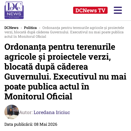
DCNews TV
DCNews
›
Politica
›
Ordonanța pentru terenurile agricole și proiectele
verzi, blocată după căderea Guvernului. Executivul nu mai poate publica
actul în Monitorul Oficial
Ordonanța pentru terenurile
agricole și proiectele verzi,
blocată după căderea
Guvernului. Executivul nu mai
poate publica actul în
Monitorul Oficial
Autor:
Loredana Iriciuc
Data publicării: 08 Mai 2026