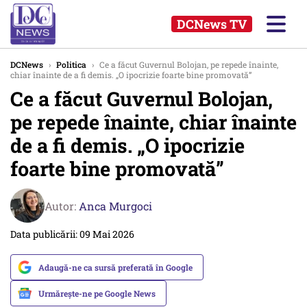
DCNews TV
DCNews
›
Politica
›
Ce a făcut Guvernul Bolojan, pe repede înainte,
chiar înainte de a fi demis. „O ipocrizie foarte bine promovată”
Ce a făcut Guvernul Bolojan,
pe repede înainte, chiar înainte
de a fi demis. „O ipocrizie
foarte bine promovată”
Autor:
Anca Murgoci
Data publicării: 09 Mai 2026
Adaugă-ne ca sursă preferată în Google
Urmărește-ne pe Google News