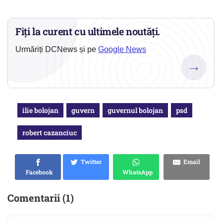
Fiți la curent cu ultimele noutăți.
Urmăriți DCNews și pe
Google News
→
ilie bolojan
guvern
guvernul bolojan
psd
robert cazanciuc
Twitter
Email
Facebook
WhatsApp
Comentarii (1)