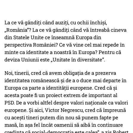
La ce vă gândiți când auziți, cu ochii închiși,
„România”? La ce vă gândiți când vă întreabă cineva
din Statele Unite ce înseamnă Europa din
perspectiva României? Ce vă vine cel mai repede în
minte ca identitate a noastră în Europa? Pentru că
deviza Uniunii este „Unitate în diversitate”.
Noi, tinerii, cred că avem obligația de a prezerva
identitatea românească și de a o duce mai departe în
Europa ca parte a identității europene. Cred că și
acesta poate fi un proiect extrem de important al
PSD. De a vorbi altfel despre valori naționale ca valori
europene. Și aici, Victor Negrescu, cred că împreună
cu acești tineri putem din nou să punem fapte pe
masă, în așa fel încât oamenii să aibă în continuare
credința că social-democrația este calea”, a zis Robert