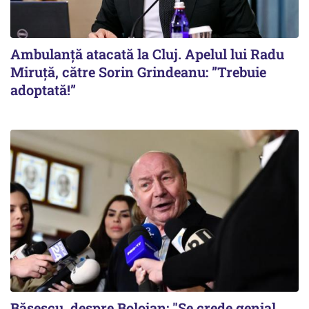
Ambulanță atacată la Cluj. Apelul lui Radu
Miruţă, către Sorin Grindeanu: ”Trebuie
adoptată!”
Băsescu, despre Bolojan: "Se crede genial,