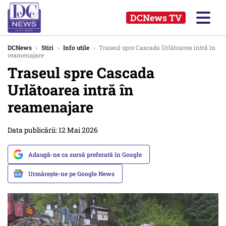
DCNews TV
DCNews
›
Stiri
›
Info utile
›
Traseul spre Cascada Urlătoarea intră în
reamenajare
Traseul spre Cascada
Urlătoarea intră în
reamenajare
Data publicării: 12 Mai 2026
Adaugă-ne ca sursă preferată în Google
Urmărește-ne pe Google News