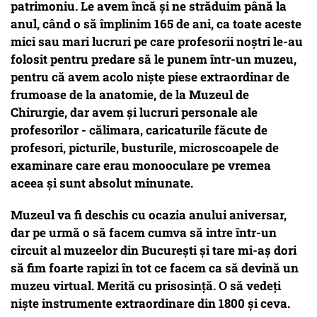
patrimoniu. Le avem încă și ne străduim până la
anul, când o să împlinim 165 de ani, ca toate aceste
mici sau mari lucruri pe care profesorii noștri le-au
folosit pentru predare să le punem într-un muzeu,
pentru că avem acolo niște piese extraordinar de
frumoase de la anatomie, de la Muzeul de
Chirurgie, dar avem și lucruri personale ale
profesorilor - călimara, caricaturile făcute de
profesori, picturile, busturile, microscoapele de
examinare care erau monooculare pe vremea
aceea și sunt absolut minunate.
Muzeul va fi deschis cu ocazia anului aniversar,
dar pe urmă o să facem cumva să intre într-un
circuit al muzeelor din București și tare mi-aș dori
să fim foarte rapizi în tot ce facem ca să devină un
muzeu virtual. Merită cu prisosință. O să vedeți
niște instrumente extraordinare din 1800 și ceva.