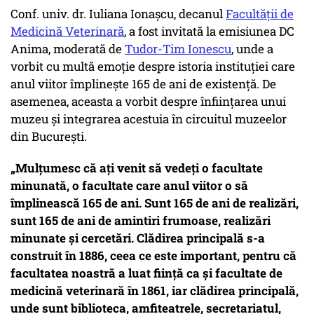
Conf. univ. dr. Iuliana Ionașcu, decanul
Facultății de
Medicină Veterinară
, a fost invitată la emisiunea DC
Anima, moderată de
Tudor-Tim Ionescu
, unde a
vorbit cu multă emoție despre istoria instituției care
anul viitor împlinește 165 de ani de existență. De
asemenea, aceasta a vorbit despre înființarea unui
muzeu și integrarea acestuia în circuitul muzeelor
din București.
„Mulțumesc că ați venit să vedeți o facultate
minunată, o facultate care anul viitor o să
împlinească 165 de ani. Sunt 165 de ani de realizări,
sunt 165 de ani de amintiri frumoase, realizări
minunate și cercetări. Clădirea principală s-a
construit în 1886, ceea ce este important, pentru că
facultatea noastră a luat ființă ca și facultate de
medicină veterinară în 1861, iar clădirea principală,
unde sunt biblioteca, amfiteatrele, secretariatul,