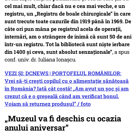
cel mai mult, chiar dacă nu e cea mai veche, e un
registru, un „Registru de boale chirurgicale” în care
sunt trecute toate cazurile din 1919 până în 1969. De
câte ori pun mâna pe registrul acela de operații,
internări, am o strângere de inimă că sunt 50 de ani
într-un registru. Tot la bibliotecă sunt niște ierbare
din 1400 și ceva, sunt absolut senzaționale”
, a spus
conf. univ. dr. Iuliana Ionașcu.
VEZI ȘI: DCNEWS | PORTOFELUL ROMÂNILOR:
Vrei să-ți crești copilul cu o alimentație sănătoasă
în România? Iată cât costă! „Am avut un șoc și am
crezut că e o greșeală când am verificat bonul.
Voiam să returnez produsul” / foto
„Muzeul va fi deschis cu ocazia
anului aniversar”