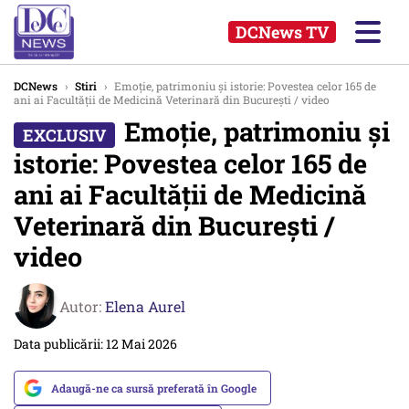
DCNews TV
DCNews
›
Stiri
›
Emoție, patrimoniu și istorie: Povestea celor 165 de
ani ai Facultății de Medicină Veterinară din București / video
Emoție, patrimoniu și
istorie: Povestea celor 165 de
ani ai Facultății de Medicină
Veterinară din București /
video
Autor:
Elena Aurel
Data publicării: 12 Mai 2026
Adaugă-ne ca sursă preferată în Google