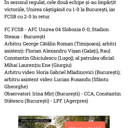
În sezonul regulat, cele două echipe și-au împărțit
victoriile, Unirea câștigând cu 1-0 la București, iar
FCSB cu 2-0 în retur.
FC FCSB - AFC Unirea 04 Slobozia 0-0, Stadion
Steaua - București
Arbitru: George Cătălin Roman (Timișoara); arbitri
asistenți: Florian Alexandru Vișan (Galați), Raul
Constantin Ghiciulescu (Lugoj); al patrulea oficial:
Mihai Laurențiu Ene (Giurgiu)
Arbitru video: Horia Gabriel Mladinovici (București);
arbitru asistent video: Lucian Rusandu (Sfântu
Gheorghe)
Observatori: Irina Mîrț (București) - CCA, Constantin
Stătescu (București) - LPF. (Agerpres)