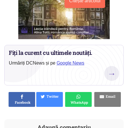
Citește articolul
Fiți la curent cu ultimele noutăți.
Urmăriți DCNews și pe
Google News
→
Twitter
Email
Facebook
WhatsApp
Adaugă comentariu