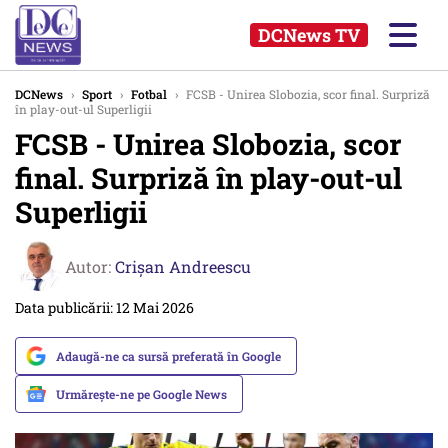
DCNews TV
DCNews
›
Sport
›
Fotbal
›
FCSB - Unirea Slobozia, scor final. Surpriză
în play-out-ul Superligii
FCSB - Unirea Slobozia, scor
final. Surpriză în play-out-ul
Superligii
Autor:
Crişan Andreescu
Data publicării: 12 Mai 2026
Adaugă-ne ca sursă preferată în Google
Urmărește-ne pe Google News